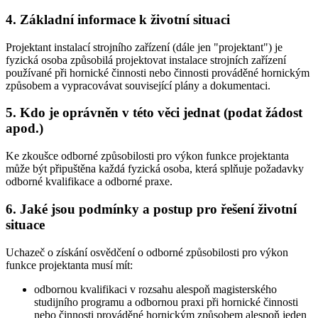
4. Základní informace k životní situaci
Projektant instalací strojního zařízení (dále jen "projektant") je
fyzická osoba způsobilá projektovat instalace strojních zařízení
používané při hornické činnosti nebo činnosti prováděné hornickým
způsobem a vypracovávat související plány a dokumentaci.
5. Kdo je oprávněn v této věci jednat (podat žádost
apod.)
Ke zkoušce odborné způsobilosti pro výkon funkce projektanta
může být připuštěna každá fyzická osoba, která splňuje požadavky
odborné kvalifikace a odborné praxe.
6. Jaké jsou podmínky a postup pro řešení životní
situace
Uchazeč o získání osvědčení o odborné způsobilosti pro výkon
funkce projektanta musí mít:
odbornou kvalifikaci v rozsahu alespoň magisterského
studijního programu a odbornou praxi při hornické činnosti
nebo činnosti prováděné hornickým způsobem alespoň jeden