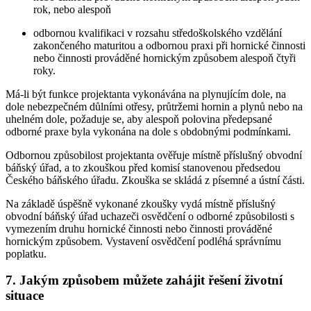
rok, nebo alespoň
odbornou kvalifikaci v rozsahu středoškolského vzdělání
zakončeného maturitou a odbornou praxi při hornické činnosti
nebo činnosti prováděné hornickým způsobem alespoň čtyři
roky.
Má-li být funkce projektanta vykonávána na plynujícím dole, na
dole nebezpečném důlními otřesy, průtržemi hornin a plynů nebo na
uhelném dole, požaduje se, aby alespoň polovina předepsané
odborné praxe byla vykonána na dole s obdobnými podmínkami.
Odbornou způsobilost projektanta ověřuje místně příslušný obvodní
báňský úřad, a to zkouškou před komisí stanovenou předsedou
Českého báňského úřadu. Zkouška se skládá z písemné a ústní části.
Na základě úspěšně vykonané zkoušky vydá místně příslušný
obvodní báňský úřad uchazeči osvědčení o odborné způsobilosti s
vymezením druhu hornické činnosti nebo činnosti prováděné
hornickým způsobem. Vystavení osvědčení podléhá správnímu
poplatku.
7. Jakým způsobem můžete zahájit řešení životní
situace