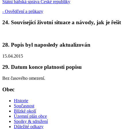
Státní báňská správa České republiky
- Osvědčení a průkazy
24. Související životní situace a návody, jak je řešit
28. Popis byl naposledy aktualizován
15.04.2015
29. Datum konce platnosti popisu
Bez časového omezení.
Obec
Historie
Současnost
Blízké okolí
Územní plán obce
Spolky & sdružení
Důležité odkazy