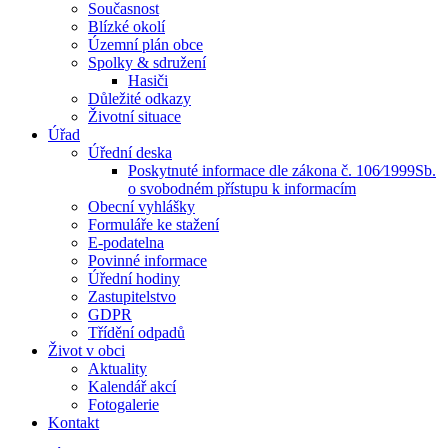
Současnost
Blízké okolí
Územní plán obce
Spolky & sdružení
Hasiči
Důležité odkazy
Životní situace
Úřad
Úřední deska
Poskytnuté informace dle zákona č. 106⁄1999Sb.
o svobodném přístupu k informacím
Obecní vyhlášky
Formuláře ke stažení
E-podatelna
Povinné informace
Úřední hodiny
Zastupitelstvo
GDPR
Třídění odpadů
Život v obci
Aktuality
Kalendář akcí
Fotogalerie
Kontakt