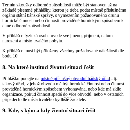
Termín zkoušky odborné způsobilosti může být stanoven až na
základě písemné přihlášky, kterou je třeba podat místně příslušnému
orgánu státní báňské správy, s vymezením požadovaného druhu
hornické činnosti nebo činnosti prováděné hornickým způsobem k
dané odborné způsobilosti.
V přihlášce fyzická osoba uvede své jméno, příjmení, datum
narození a místo trvalého pobytu.
K přihlášce musí být přiloženy všechny požadované náležitosti dle
bodu 10.
8. Na které instituci životní situaci řešit
Přihlášku podejte na
místně příslušný obvodní báňský úřad
- tj.
takový úřad, v jehož obvodu má být hornická činnost nebo činnost
prováděná hornickým způsobem vykonávána, nebo kde má sídlo
organizace, pokud činnost spadá do více obvodů, nebo v ostatních
případech dle místa trvalého bydliště žadatele.
9. Kde, s kým a kdy životní situaci řešit