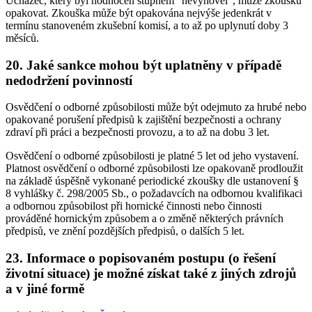
Uchazeč, který byl hodnocen stupněm "nevyhověl", může zkoušku
opakovat. Zkouška může být opakována nejvýše jedenkrát v
termínu stanoveném zkušební komisí, a to až po uplynutí doby 3
měsíců.
20. Jaké sankce mohou být uplatněny v případě
nedodržení povinností
Osvědčení o odborné způsobilosti může být odejmuto za hrubé nebo
opakované porušení předpisů k zajištění bezpečnosti a ochrany
zdraví při práci a bezpečnosti provozu, a to až na dobu 3 let.
Osvědčení o odborné způsobilosti je platné 5 let od jeho vystavení.
Platnost osvědčení o odborné způsobilosti lze opakovaně prodloužit
na základě úspěšně vykonané periodické zkoušky dle ustanovení §
8 vyhlášky č. 298/2005 Sb., o požadavcích na odbornou kvalifikaci
a odbornou způsobilost při hornické činnosti nebo činnosti
prováděné hornickým způsobem a o změně některých právních
předpisů, ve znění pozdějších předpisů, o dalších 5 let.
23. Informace o popisovaném postupu (o řešení
životní situace) je možné získat také z jiných zdrojů
a v jiné formě