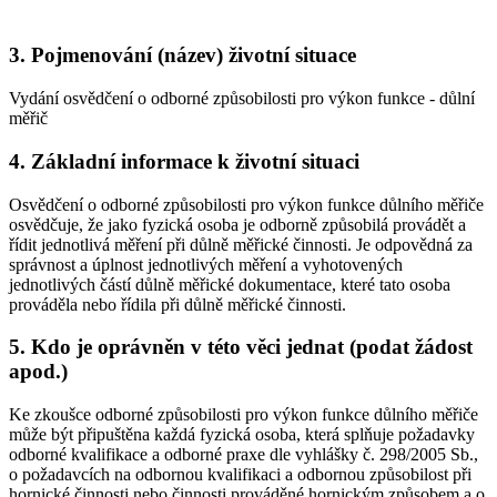
3. Pojmenování (název) životní situace
Vydání osvědčení o odborné způsobilosti pro výkon funkce - důlní
měřič
4. Základní informace k životní situaci
Osvědčení o odborné způsobilosti pro výkon funkce důlního měřiče
osvědčuje, že jako fyzická osoba je odborně způsobilá provádět a
řídit jednotlivá měření při důlně měřické činnosti. Je odpovědná za
správnost a úplnost jednotlivých měření a vyhotovených
jednotlivých částí důlně měřické dokumentace, které tato osoba
prováděla nebo řídila při důlně měřické činnosti.
5. Kdo je oprávněn v této věci jednat (podat žádost
apod.)
Ke zkoušce odborné způsobilosti pro výkon funkce důlního měřiče
může být připuštěna každá fyzická osoba, která splňuje požadavky
odborné kvalifikace a odborné praxe dle vyhlášky č. 298/2005 Sb.,
o požadavcích na odbornou kvalifikaci a odbornou způsobilost při
hornické činnosti nebo činnosti prováděné hornickým způsobem a o