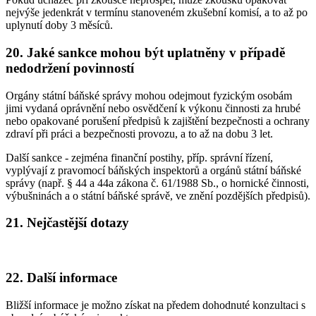
nejvýše jedenkrát v termínu stanoveném zkušební komisí, a to až po
uplynutí doby 3 měsíců.
20. Jaké sankce mohou být uplatněny v případě
nedodržení povinností
Orgány státní báňské správy mohou odejmout fyzickým osobám
jimi vydaná oprávnění nebo osvědčení k výkonu činnosti za hrubé
nebo opakované porušení předpisů k zajištění bezpečnosti a ochrany
zdraví při práci a bezpečnosti provozu, a to až na dobu 3 let.
Další sankce - zejména finanční postihy, příp. správní řízení,
vyplývají z pravomocí báňských inspektorů a orgánů státní báňské
správy (např. § 44 a 44a zákona č. 61/1988 Sb., o hornické činnosti,
výbušninách a o státní báňské správě, ve znění pozdějších předpisů).
21. Nejčastější dotazy
22. Další informace
Bližší informace je možno získat na předem dohodnuté konzultaci s