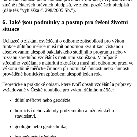
změně některých právních předpisů, ve znění pozdějších předpisů
(dále též "vyhláška č. 298/2005 Sb.").
6. Jaké jsou podmínky a postup pro řešení životní
situace
Uchazeč o získání osvědčení o odborné způsobilosti pro výkon
funkce důlního měřiče musí mít odbornou kvalifikaci získanou
absolvováním alespoň bakalářského studijního programu nebo v
rozsahu středního vzdělání s maturitní zkouškou. V případě
středního vzdělání s maturitní zkouškou musí mít odbornou praxi ve
výkonu důlně měřické činnosti při hornické činnosti nebo činnosti
prováděné hornickým způsobem alespoň jeden rok.
Teoretické a praktické oblasti, které tvoří obsah vzdělání a přípravy
vyžadované v České republice pro výkon důlního měřiče:
důlní měřictví nebo geodézie,
hornictví nebo základy podzemního a inženýrského
stavitelství,
geologie nebo geotechnika,
bezpečnostní předpisy.