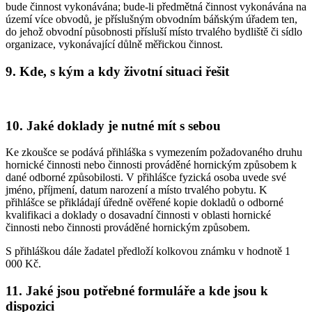
bude činnost vykonávána; bude-li předmětná činnost vykonávána na
území více obvodů, je příslušným obvodním báňským úřadem ten,
do jehož obvodní působnosti přísluší místo trvalého bydliště či sídlo
organizace, vykonávající důlně měřickou činnost.
9. Kde, s kým a kdy životní situaci řešit
10. Jaké doklady je nutné mít s sebou
Ke zkoušce se podává přihláška s vymezením požadovaného druhu
hornické činnosti nebo činnosti prováděné hornickým způsobem k
dané odborné způsobilosti. V přihlášce fyzická osoba uvede své
jméno, příjmení, datum narození a místo trvalého pobytu. K
přihlášce se přikládají úředně ověřené kopie dokladů o odborné
kvalifikaci a doklady o dosavadní činnosti v oblasti hornické
činnosti nebo činnosti prováděné hornickým způsobem.
S přihláškou dále žadatel předloží kolkovou známku v hodnotě 1
000 Kč.
11. Jaké jsou potřebné formuláře a kde jsou k
dispozici