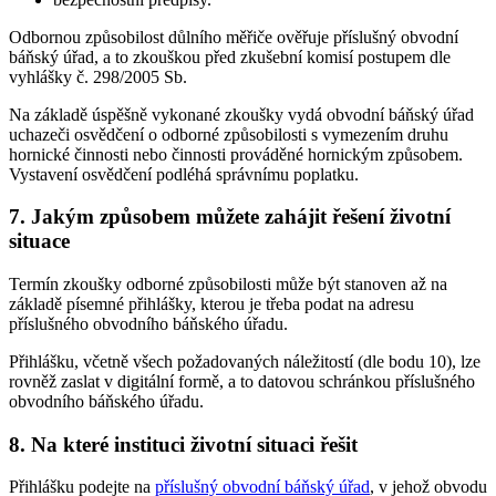
Odbornou způsobilost důlního měřiče ověřuje příslušný obvodní
báňský úřad, a to zkouškou před zkušební komisí postupem dle
vyhlášky č. 298/2005 Sb.
Na základě úspěšně vykonané zkoušky vydá obvodní báňský úřad
uchazeči osvědčení o odborné způsobilosti s vymezením druhu
hornické činnosti nebo činnosti prováděné hornickým způsobem.
Vystavení osvědčení podléhá správnímu poplatku.
7. Jakým způsobem můžete zahájit řešení životní
situace
Termín zkoušky odborné způsobilosti může být stanoven až na
základě písemné přihlášky, kterou je třeba podat na adresu
příslušného obvodního báňského úřadu.
Přihlášku, včetně všech požadovaných náležitostí (dle bodu 10), lze
rovněž zaslat v digitální formě, a to datovou schránkou příslušného
obvodního báňského úřadu.
8. Na které instituci životní situaci řešit
Přihlášku podejte na
příslušný obvodní báňský úřad
, v jehož obvodu