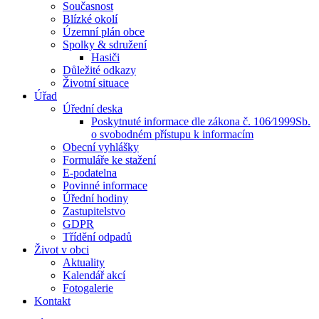
Současnost
Blízké okolí
Územní plán obce
Spolky & sdružení
Hasiči
Důležité odkazy
Životní situace
Úřad
Úřední deska
Poskytnuté informace dle zákona č. 106⁄1999Sb.
o svobodném přístupu k informacím
Obecní vyhlášky
Formuláře ke stažení
E-podatelna
Povinné informace
Úřední hodiny
Zastupitelstvo
GDPR
Třídění odpadů
Život v obci
Aktuality
Kalendář akcí
Fotogalerie
Kontakt