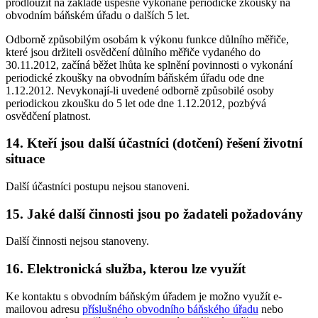
prodloužit na základě úspěšně vykonané periodické zkoušky na
obvodním báňském úřadu o dalších 5 let.
Odborně způsobilým osobám k výkonu funkce důlního měřiče,
které jsou držiteli osvědčení důlního měřiče vydaného do
30.11.2012, začíná běžet lhůta ke splnění povinnosti o vykonání
periodické zkoušky na obvodním báňském úřadu ode dne
1.12.2012. Nevykonají-li uvedené odborně způsobilé osoby
periodickou zkoušku do 5 let ode dne 1.12.2012, pozbývá
osvědčení platnost.
14. Kteří jsou další účastníci (dotčení) řešení životní
situace
Další účastníci postupu nejsou stanoveni.
15. Jaké další činnosti jsou po žadateli požadovány
Další činnosti nejsou stanoveny.
16. Elektronická služba, kterou lze využít
Ke kontaktu s obvodním báňským úřadem je možno využít e-
mailovou adresu
příslušného obvodního báňského úřadu
nebo