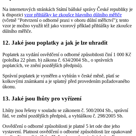
Na internetových stránkách Státní báňské správy České republiky je
k dispozici
vzor přihlášky ke zkoušce hlavního důlního měřiče
(včetně "Potvrzení o odborné praxi v oboru důlní měřictví"); tento
vzor je možno využít též jako vzorový příklad přihlášky ke zkoušce
důlního měřiče.
12. Jaké jsou poplatky a jak je lze uhradit
Poplatek za vydání osvědčení o odborné způsobilosti činí 1 000 Kč
(položka 22 písm. b) zákona č. 634/2004 Sb., o správních
poplatcích, ve znění pozdějších předpisů).
Správní poplatek je vyměřen a vybírán v české měně, platí se
kolkovými známkami a je splatný před provedením požadovaného
úkonu.
13. Jaké jsou lhůty pro vyřízení
Lhůty jsou řešeny v souladu se zákonem č. 500/2004 Sb., správní
řád, ve znění pozdějších předpisů, a vyhláškou č. 298/2005 Sb.
Osvědčení o odborné způsobilosti je platné 5 let ode dne jeho
vystavení. Platnost osvědčení o odborné způsobilosti lze opakovaně