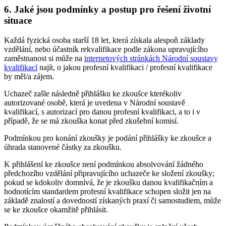
6. Jaké jsou podmínky a postup pro řešení životní
situace
Každá fyzická osoba starší 18 let, která získala alespoň základy
vzdělání, nebo účastník rekvalifikace podle zákona upravujícího
zaměstnanost si může na
internetových stránkách Národní soustavy
kvalifikací
najít, o jakou profesní kvalifikaci / profesní kvalifikace
by měl/a zájem.
Uchazeč zašle následně přihlášku ke zkoušce kterékoliv
autorizované osobě, která je uvedena v Národní soustavě
kvalifikací, s autorizací pro danou profesní kvalifikaci, a to i v
případě, že se má zkouška konat před zkušební komisí.
Podmínkou pro konání zkoušky je podání přihlášky ke zkoušce a
úhrada stanovené částky za zkoušku.
K přihlášení ke zkoušce není podmínkou absolvování žádného
předchozího vzdělání připravujícího uchazeče ke složení zkoušky;
pokud se kdokoliv domnívá, že je zkoušku danou kvalifikačním a
hodnotícím standardem profesní kvalifikace schopen složit jen na
základě znalostí a dovedností získaných praxí či samostudiem, může
se ke zkoušce okamžitě přihlásit.