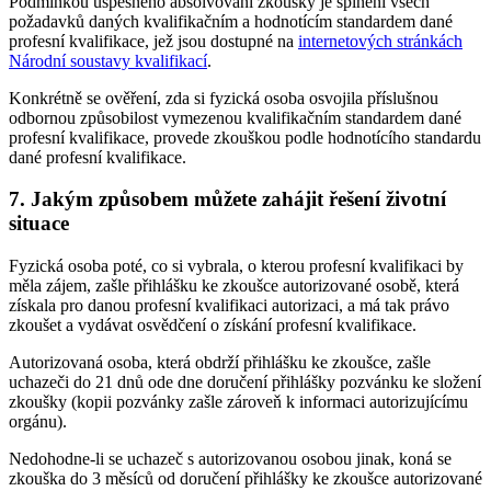
Podmínkou úspěšného absolvování zkoušky je splnění všech
požadavků daných kvalifikačním a hodnotícím standardem dané
profesní kvalifikace, jež jsou dostupné na
internetových stránkách
Národní soustavy kvalifikací
.
Konkrétně se ověření, zda si fyzická osoba osvojila příslušnou
odbornou způsobilost vymezenou kvalifikačním standardem dané
profesní kvalifikace, provede zkouškou podle hodnotícího standardu
dané profesní kvalifikace.
7. Jakým způsobem můžete zahájit řešení životní
situace
Fyzická osoba poté, co si vybrala, o kterou profesní kvalifikaci by
měla zájem, zašle přihlášku ke zkoušce autorizované osobě, která
získala pro danou profesní kvalifikaci autorizaci, a má tak právo
zkoušet a vydávat osvědčení o získání profesní kvalifikace.
Autorizovaná osoba, která obdrží přihlášku ke zkoušce, zašle
uchazeči do 21 dnů ode dne doručení přihlášky pozvánku ke složení
zkoušky (kopii pozvánky zašle zároveň k informaci autorizujícímu
orgánu).
Nedohodne-li se uchazeč s autorizovanou osobou jinak, koná se
zkouška do 3 měsíců od doručení přihlášky ke zkoušce autorizované