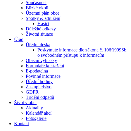
Současnost
Blízké okolí
Územní plán obce
Spolky & sdružení
Hasiči
Důležité odkazy
Životní situace
Úřad
Úřední deska
Poskytnuté informace dle zákona č. 106⁄1999Sb.
o svobodném přístupu k informacím
Obecní vyhlášky
Formuláře ke stažení
E-podatelna
Povinné informace
Úřední hodiny
Zastupitelstvo
GDPR
Třídění odpadů
Život v obci
Aktuality
Kalendář akcí
Fotogalerie
Kontakt