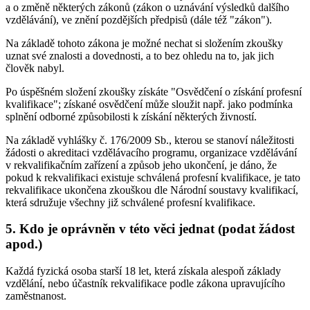
a o změně některých zákonů (zákon o uznávání výsledků dalšího
vzdělávání), ve znění pozdějších předpisů (dále též "zákon").
Na základě tohoto zákona je možné nechat si složením zkoušky
uznat své znalosti a dovednosti, a to bez ohledu na to, jak jich
člověk nabyl.
Po úspěšném složení zkoušky získáte "Osvědčení o získání profesní
kvalifikace"; získané osvědčení může sloužit např. jako podmínka
splnění odborné způsobilosti k získání některých živností.
Na základě vyhlášky č. 176/2009 Sb., kterou se stanoví náležitosti
žádosti o akreditaci vzdělávacího programu, organizace vzdělávání
v rekvalifikačním zařízení a způsob jeho ukončení, je dáno, že
pokud k rekvalifikaci existuje schválená profesní kvalifikace, je tato
rekvalifikace ukončena zkouškou dle Národní soustavy kvalifikací,
která sdružuje všechny již schválené profesní kvalifikace.
5. Kdo je oprávněn v této věci jednat (podat žádost
apod.)
Každá fyzická osoba starší 18 let, která získala alespoň základy
vzdělání, nebo účastník rekvalifikace podle zákona upravujícího
zaměstnanost.