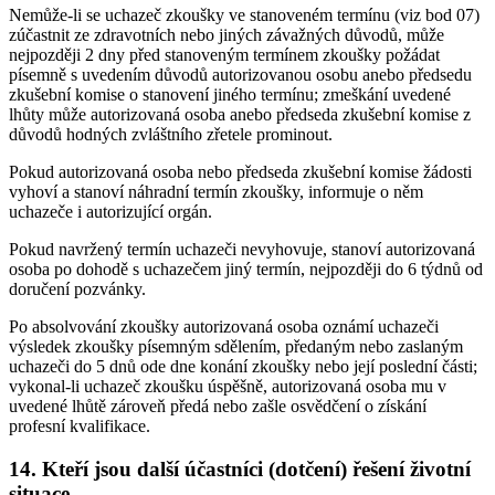
Nemůže-li se uchazeč zkoušky ve stanoveném termínu (viz bod 07)
zúčastnit ze zdravotních nebo jiných závažných důvodů, může
nejpozději 2 dny před stanoveným termínem zkoušky požádat
písemně s uvedením důvodů autorizovanou osobu anebo předsedu
zkušební komise o stanovení jiného termínu; zmeškání uvedené
lhůty může autorizovaná osoba anebo předseda zkušební komise z
důvodů hodných zvláštního zřetele prominout.
Pokud autorizovaná osoba nebo předseda zkušební komise žádosti
vyhoví a stanoví náhradní termín zkoušky, informuje o něm
uchazeče i autorizující orgán.
Pokud navržený termín uchazeči nevyhovuje, stanoví autorizovaná
osoba po dohodě s uchazečem jiný termín, nejpozději do 6 týdnů od
doručení pozvánky.
Po absolvování zkoušky autorizovaná osoba oznámí uchazeči
výsledek zkoušky písemným sdělením, předaným nebo zaslaným
uchazeči do 5 dnů ode dne konání zkoušky nebo její poslední části;
vykonal-li uchazeč zkoušku úspěšně, autorizovaná osoba mu v
uvedené lhůtě zároveň předá nebo zašle osvědčení o získání
profesní kvalifikace.
14. Kteří jsou další účastníci (dotčení) řešení životní
situace