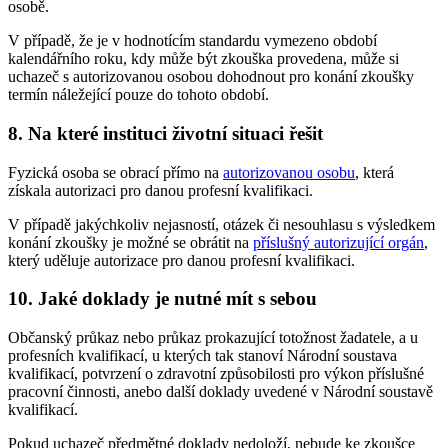
osobě.
V případě, že je v hodnotícím standardu vymezeno období
kalendářního roku, kdy může být zkouška provedena, může si
uchazeč s autorizovanou osobou dohodnout pro konání zkoušky
termín náležející pouze do tohoto období.
8. Na které instituci životní situaci řešit
Fyzická osoba se obrací přímo na
autorizovanou osobu
, která
získala autorizaci pro danou profesní kvalifikaci.
V případě jakýchkoliv nejasností, otázek či nesouhlasu s výsledkem
konání zkoušky je možné se obrátit na
příslušný autorizující orgán
,
který uděluje autorizace pro danou profesní kvalifikaci.
10. Jaké doklady je nutné mít s sebou
Občanský průkaz nebo průkaz prokazující totožnost žadatele, a u
profesních kvalifikací, u kterých tak stanoví Národní soustava
kvalifikací, potvrzení o zdravotní způsobilosti pro výkon příslušné
pracovní činnosti, anebo další doklady uvedené v Národní soustavě
kvalifikací.
Pokud uchazeč předmětné doklady nedoloží, nebude ke zkoušce