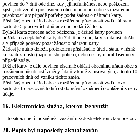
povinen do 7 dnů ode dne, kdy její nefunkčnost nebo poškození
zjistil, odevzdat ji příslušnému obecnímu úřadu obce s rozšířenou
působností a v případě potřeby podat žádost o náhradu karty.
Příslušný obecní úřad obce s rozšířenou působností vydá náhradní
kartu do 5 pracovních dnů ode dne podání žádosti.
Byla-li karta ztracena nebo odcizena, je držitel karty povinen
požádat o zneplatnění karty do 7 dnů ode dne, kdy k události došlo,
a v případě potřeby podat žádost o náhradu karty.
Žádost je nutno doložit protokolem příslušného úřadu státu, v němž
ke krádeži došlo (např. místní policií), nebo čestným prohlášením v
případě ztráty.
Držitel karty je dále povinen písemně ohlásit obecnímu úřadu obce s
rozšířenou působností změny údajů v kartě zapisovaných, a to do 10
pracovních dnů od vzniku těchto změn.
Příslušný obecní úřad obce s rozšířenou působností vydá novou
kartu do 15 pracovních dnů od doručení oznámení o ohlášení změny
údaje.
16. Elektronická služba, kterou lze využít
Tuto situaci není možné řešit zasláním žádosti elektronickou poštou.
28. Popis byl naposledy aktualizován