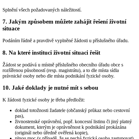
Splnění všech požadovaných náležitostí.
7. Jakým způsobem můžete zahájit řešení životní
situace
Podáním řádně a pravdivě vyplněné žádosti u příslušného úřadu.
8. Na které instituci životní situaci řešit
Žádost se podává u místně příslušného obecního úřadu obce s
rozšířenou působností (resp. magistrátu), a to dle místa sídla
právnické osoby nebo dle místa podnikání fyzické osoby.
10. Jaké doklady je nutné mít s sebou
K žádosti fyzické osoby je třeba předložit:
doklad totožnosti žadatele (občanský průkaz nebo cestovní
pas),
živnostenské oprávnění, popř. koncesní listinu či jiný platný
dokument, kterým je oprávněnost k podnikání prokázána
(originál nebo úředně ověřená kopie),
plnou moc (v případě, že se nechá fyzická osoba zastupovat).