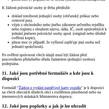
K žádosti právnické osoby je třeba předložit:
doklad totožnosti jednající osoby (občanský průkaz nebo
cestovní pas),
výpis z obchodního nebo jiného zákonem určeného rejstříku
nebo registru s obsahem názvu, sídla, IČ, osob oprávněných k
jednání jménem právnické osoby apod. (originál nebo úředně
ověřená kopie),
plnou moc (v případě, že vyřízení zajišťuje jiná osoba než
jednatel společnosti).
Po ověření správnosti všech údajů musí být žádost před
pracovníkem příslušného úřadu žadatelem (jednající osobou)
podepsána.
11. Jaké jsou potřebné formuláře a kde jsou k
dispozici
Formulář "
Žádost o vydání paměťové karty vozidla
" je k dispozici
na všech obecních úřadech obcí s rozšířenou působností nebo na
internetových stránkách Ministerstva dopravy.
12. Jaké jsou poplatky a jak je lze uhradit