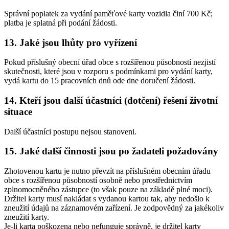
Správní poplatek za vydání paměťové karty vozidla činí 700 Kč;
platba je splatná při podání žádosti.
13. Jaké jsou lhůty pro vyřízení
Pokud příslušný obecní úřad obce s rozšířenou působností nezjistí
skutečnosti, které jsou v rozporu s podmínkami pro vydání karty,
vydá kartu do 15 pracovních dnů ode dne doručení žádosti.
14. Kteří jsou další účastníci (dotčení) řešení životní
situace
Další účastníci postupu nejsou stanoveni.
15. Jaké další činnosti jsou po žadateli požadovány
Zhotovenou kartu je nutno převzít na příslušném obecním úřadu
obce s rozšířenou působností osobně nebo prostřednictvím
zplnomocněného zástupce (to však pouze na základě plné moci).
Držitel karty musí nakládat s vydanou kartou tak, aby nedošlo k
zneužití údajů na záznamovém zařízení. Je zodpovědný za jakékoliv
zneužití karty.
Je-li karta poškozena nebo nefunguje správně, je držitel karty