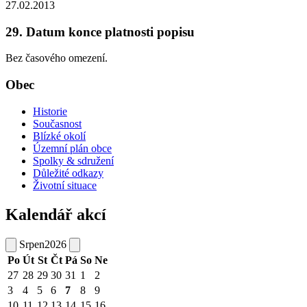
27.02.2013
29. Datum konce platnosti popisu
Bez časového omezení.
Obec
Historie
Současnost
Blízké okolí
Územní plán obce
Spolky & sdružení
Důležité odkazy
Životní situace
Kalendář akcí
Srpen
2026
Po
Út
St
Čt
Pá
So
Ne
27
28
29
30
31
1
2
3
4
5
6
7
8
9
10
11
12
13
14
15
16