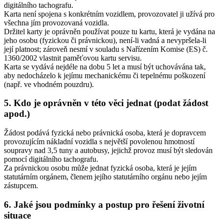
digitálního tachografu.
Karta není spojena s konkrétním vozidlem, provozovatel ji užívá pro
všechna jím provozovaná vozidla.
Držitel karty je oprávněn používat pouze tu kartu, která je vydána na
jeho osobu (fyzickou či právnickou), není-li vadná a nevypršela-li
její platnost; zároveň nesmí v souladu s Nařízením Komise (ES) č.
1360/2002 vlastnit paměťovou kartu servisu.
Karta se vydává nejdéle na dobu 5 let a musí být uchovávána tak,
aby nedocházelo k jejímu mechanickému či tepelnému poškození
(např. ve vhodném pouzdru).
5. Kdo je oprávněn v této věci jednat (podat žádost
apod.)
Žádost podává fyzická nebo právnická osoba, která je dopravcem
provozujícím nákladní vozidla s největší povolenou hmotností
soupravy nad 3,5 tuny a autobusy, jejichž provoz musí být sledován
pomocí digitálního tachografu.
Za právnickou osobu může jednat fyzická osoba, která je jejím
statutárním orgánem, členem jejího statutárního orgánu nebo jejím
zástupcem.
6. Jaké jsou podmínky a postup pro řešení životní
situace