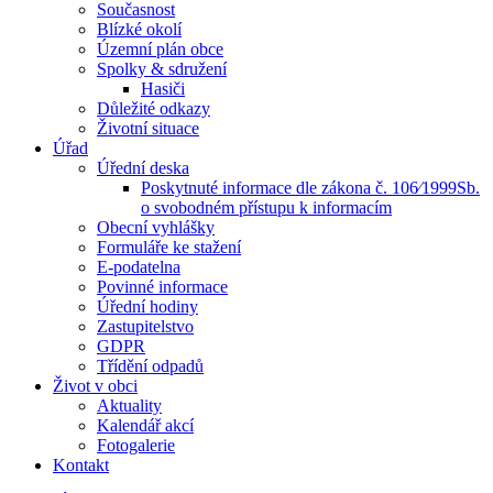
Současnost
Blízké okolí
Územní plán obce
Spolky & sdružení
Hasiči
Důležité odkazy
Životní situace
Úřad
Úřední deska
Poskytnuté informace dle zákona č. 106⁄1999Sb.
o svobodném přístupu k informacím
Obecní vyhlášky
Formuláře ke stažení
E-podatelna
Povinné informace
Úřední hodiny
Zastupitelstvo
GDPR
Třídění odpadů
Život v obci
Aktuality
Kalendář akcí
Fotogalerie
Kontakt