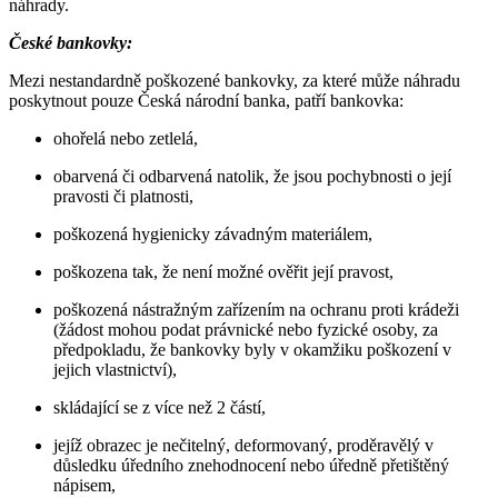
náhrady.
České bankovky:
Mezi nestandardně poškozené bankovky, za které může náhradu
poskytnout pouze Česká národní banka, patří bankovka:
ohořelá nebo zetlelá,
obarvená či odbarvená natolik, že jsou pochybnosti o její
pravosti či platnosti,
poškozená hygienicky závadným materiálem,
poškozena tak, že není možné ověřit její pravost,
poškozená nástražným zařízením na ochranu proti krádeži
(žádost mohou podat právnické nebo fyzické osoby, za
předpokladu, že bankovky byly v okamžiku poškození v
jejich vlastnictví),
skládající se z více než 2 částí,
jejíž obrazec je nečitelný, deformovaný, proděravělý v
důsledku úředního znehodnocení nebo úředně přetištěný
nápisem,