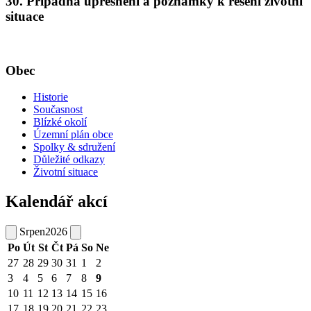
30. Případná upřesnění a poznámky k řešení životní
situace
Obec
Historie
Současnost
Blízké okolí
Územní plán obce
Spolky & sdružení
Důležité odkazy
Životní situace
Kalendář akcí
Srpen
2026
Po
Út
St
Čt
Pá
So
Ne
27
28
29
30
31
1
2
3
4
5
6
7
8
9
10
11
12
13
14
15
16
17
18
19
20
21
22
23