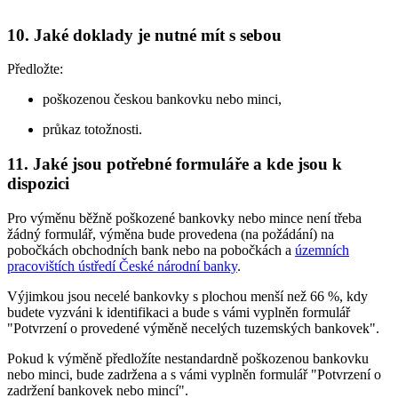
10. Jaké doklady je nutné mít s sebou
Předložte:
poškozenou českou bankovku nebo minci,
průkaz totožnosti.
11. Jaké jsou potřebné formuláře a kde jsou k
dispozici
Pro výměnu běžně poškozené bankovky nebo mince není třeba
žádný formulář, výměna bude provedena (na požádání) na
pobočkách obchodních bank nebo na pobočkách a
územních
pracovištích ústředí České národní banky
.
Výjimkou jsou necelé bankovky s plochou menší než 66 %, kdy
budete vyzváni k identifikaci a bude s vámi vyplněn formulář
"Potvrzení o provedené výměně necelých tuzemských bankovek".
Pokud k výměně předložíte nestandardně poškozenou bankovku
nebo minci, bude zadržena a s vámi vyplněn formulář "Potvrzení o
zadržení bankovek nebo mincí".