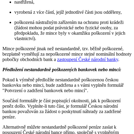
nastřižená,
vyrobená z více částí, jejíž jednotlivé části jsou odděleny,
poškozená nástražným zařízením na ochranu proti krádeži
(žádost mohou podat právnické nebo fyzické osoby, za
předpokladu, že mince byly v okamžiku poškození v jejich
vlastnictví).
Mince poškozené jinak než nestandardně, tzv. běžně poškozené,
bezplatně vyměňují za nepoškozené mince stejné nominální hodnoty
pobočky obchodních bank a
zastoupení České národní banky
.
Předložení nestandardně poškozených bankovek nebo mincí:
Pokud k výměně předložíte nestandardně poškozenou českou
bankovku nebo minci, bude zadržena a s vámi vyplněn formulář
"Potvrzení o zadržení bankovek nebo mincí".
Součástí formuláře je část popisující okolnosti, jak k poškození
peněz došlo. Vyplníte-li tuto část, je formulář Českou národní
bankou považován za žádost o poskytnutí náhrady za zadržené
peníze.
Alternativně můžete nestandardně poškozené peníze zaslat k
posouzení České národní bance přímo, společně s vyplněným