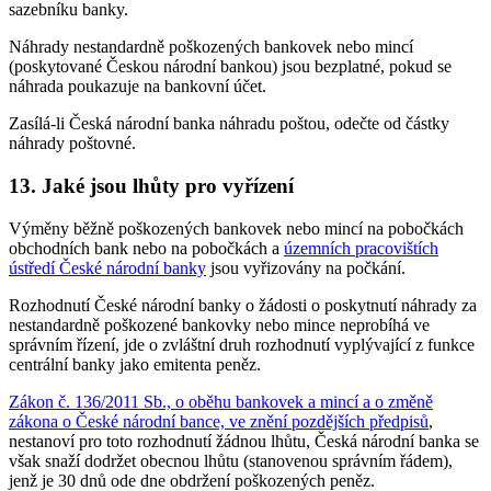
sazebníku banky.
Náhrady nestandardně poškozených bankovek nebo mincí
(poskytované Českou národní bankou) jsou bezplatné, pokud se
náhrada poukazuje na bankovní účet.
Zasílá-li Česká národní banka náhradu poštou, odečte od částky
náhrady poštovné.
13. Jaké jsou lhůty pro vyřízení
Výměny běžně poškozených bankovek nebo mincí na pobočkách
obchodních bank nebo na pobočkách a
územních pracovištích
ústředí České národní banky
jsou vyřizovány na počkání.
Rozhodnutí České národní banky o žádosti o poskytnutí náhrady za
nestandardně poškozené bankovky nebo mince neprobíhá ve
správním řízení, jde o zvláštní druh rozhodnutí vyplývající z funkce
centrální banky jako emitenta peněz.
Zákon č. 136/2011 Sb., o oběhu bankovek a mincí a o změně
zákona o České národní bance, ve znění pozdějších předpisů
,
nestanoví pro toto rozhodnutí žádnou lhůtu, Česká národní banka se
však snaží dodržet obecnou lhůtu (stanovenou správním řádem),
jenž je 30 dnů ode dne obdržení poškozených peněz.