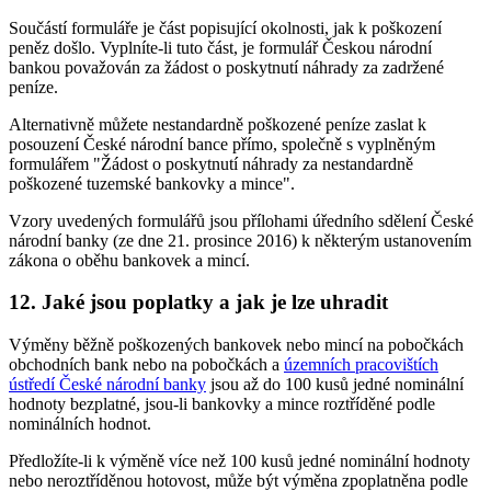
Součástí formuláře je část popisující okolnosti, jak k poškození
peněz došlo. Vyplníte-li tuto část, je formulář Českou národní
bankou považován za žádost o poskytnutí náhrady za zadržené
peníze.
Alternativně můžete nestandardně poškozené peníze zaslat k
posouzení České národní bance přímo, společně s vyplněným
formulářem "Žádost o poskytnutí náhrady za nestandardně
poškozené tuzemské bankovky a mince".
Vzory uvedených formulářů jsou přílohami úředního sdělení České
národní banky (ze dne 21. prosince 2016) k některým ustanovením
zákona o oběhu bankovek a mincí.
12. Jaké jsou poplatky a jak je lze uhradit
Výměny běžně poškozených bankovek nebo mincí na pobočkách
obchodních bank nebo na pobočkách a
územních pracovištích
ústředí České národní banky
jsou až do 100 kusů jedné nominální
hodnoty bezplatné, jsou-li bankovky a mince roztříděné podle
nominálních hodnot.
Předložíte-li k výměně více než 100 kusů jedné nominální hodnoty
nebo neroztříděnou hotovost, může být výměna zpoplatněna podle