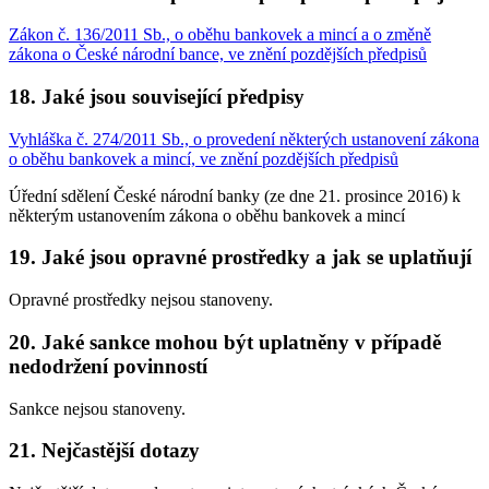
Zákon č. 136/2011 Sb., o oběhu bankovek a mincí a o změně
zákona o České národní bance, ve znění pozdějších předpisů
18. Jaké jsou související předpisy
Vyhláška č. 274/2011 Sb., o provedení některých ustanovení zákona
o oběhu bankovek a mincí, ve znění pozdějších předpisů
Úřední sdělení České národní banky (ze dne 21. prosince 2016) k
některým ustanovením zákona o oběhu bankovek a mincí
19. Jaké jsou opravné prostředky a jak se uplatňují
Opravné prostředky nejsou stanoveny.
20. Jaké sankce mohou být uplatněny v případě
nedodržení povinností
Sankce nejsou stanoveny.
21. Nejčastější dotazy