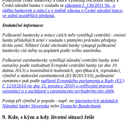
Poškozené české bankovky a mince vyměňují obchodní banky a
Česká národní banka v souladu se
zákonem č. 136/2011 Sb., o
oběhu bankovek a mincí a o změně zákona o České národní bance,
ve znění pozdějších předpisů
.
Dodatečné informace:
Poškozené bankovky a mince cizích měn vyměňují centrální - emisní
banky příslušných zemí v souladu s platnými právními předpisy
těchto zemí. Některé české obchodní banky vykupují poškozené
bankovky cizí měny za poplatek podle svého sazebníku.
Poškozené eurobankovky vyměňují národní centrální banky zemí
eurozóny podle rozhodnutí Evropské centrální banky (ze dne 19.
dubna 2013) o nominálních hodnotách, specifikacích, reprodukci,
výměně a stahování eurobankovek (ECB/2013/10), poškozené
euromince pak podle
nařízení Evropského parlamentu a Rady (EU)
č. 1210/2010 (ze dne 15. prosince 2010) o ověřování pravosti
euromincí a o zacházení s euromincemi nevhodnými pro oběh
.
Postup při výměně je popsán - např. na
internetových stránkách
Národné banky Slovenska
nebo
Deutsche Bundesbank
.
9. Kde, s kým a kdy životní situaci řešit