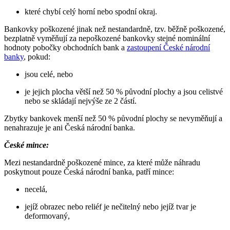
které chybí celý horní nebo spodní okraj.
Bankovky poškozené jinak než nestandardně, tzv. běžně poškozené,
bezplatně vyměňují za nepoškozené bankovky stejné nominální
hodnoty pobočky obchodních bank a
zastoupení České národní
banky
, pokud:
jsou celé, nebo
je jejich plocha větší než 50 % původní plochy a jsou celistvé
nebo se skládají nejvýše ze 2 částí.
Zbytky bankovek menší než 50 % původní plochy se nevyměňují a
nenahrazuje je ani Česká národní banka.
České mince:
Mezi nestandardně poškozené mince, za které může náhradu
poskytnout pouze Česká národní banka, patří mince:
necelá,
jejíž obrazec nebo reliéf je nečitelný nebo jejíž tvar je
deformovaný,