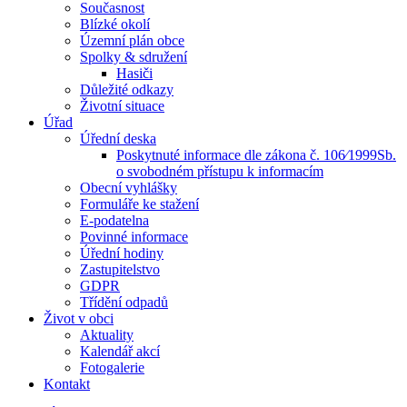
Současnost
Blízké okolí
Územní plán obce
Spolky & sdružení
Hasiči
Důležité odkazy
Životní situace
Úřad
Úřední deska
Poskytnuté informace dle zákona č. 106⁄1999Sb.
o svobodném přístupu k informacím
Obecní vyhlášky
Formuláře ke stažení
E-podatelna
Povinné informace
Úřední hodiny
Zastupitelstvo
GDPR
Třídění odpadů
Život v obci
Aktuality
Kalendář akcí
Fotogalerie
Kontakt