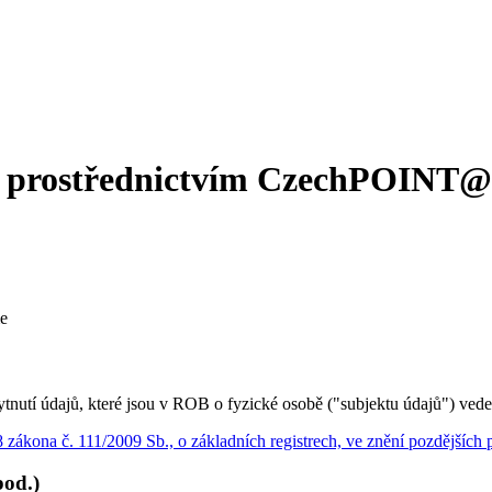
tel prostřednictvím CzechPOINT
e
tnutí údajů, které jsou v ROB o fyzické osobě ("subjektu údajů") vede
8 zákona č. 111/2009 Sb., o základních registrech, ve znění pozdějších 
pod.)