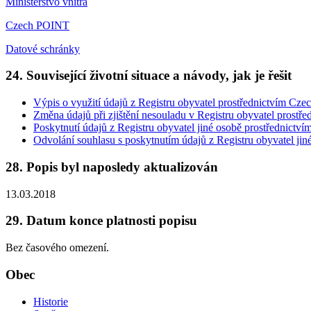
Ministerstvo vnitra
Czech POINT
Datové schránky
24. Související životní situace a návody, jak je řešit
Výpis o využití údajů z Registru obyvatel prostřednictvím
Změna údajů při zjištění nesouladu v Registru obyvatel pro
Poskytnutí údajů z Registru obyvatel jiné osobě prostředni
Odvolání souhlasu s poskytnutím údajů z Registru obyvatel 
28. Popis byl naposledy aktualizován
13.03.2018
29. Datum konce platnosti popisu
Bez časového omezení.
Obec
Historie