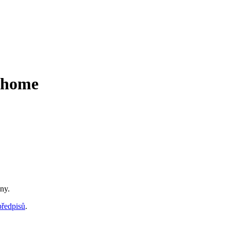
@home
ny.
předpisů
.