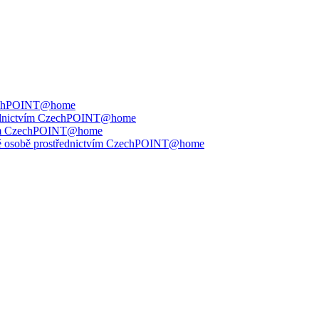
 CzechPOINT@home
střednictvím CzechPOINT@home
ctvím CzechPOINT@home
jiné osobě prostřednictvím CzechPOINT@home