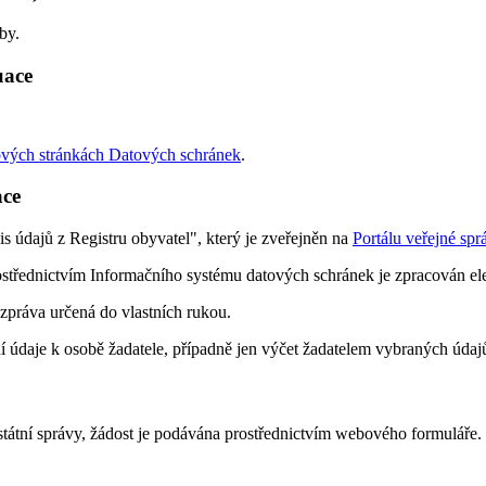
by.
uace
vých stránkách Datových schránek
.
ace
s údajů z Registru obyvatel", který je zveřejněn na
Portálu veřejné spr
rostřednictvím Informačního systému datových schránek je zpracován e
zpráva určená do vlastních rukou.
ní údaje k osobě žadatele, případně jen výčet žadatelem vybraných úda
 státní správy, žádost je podávána prostřednictvím webového formuláře.