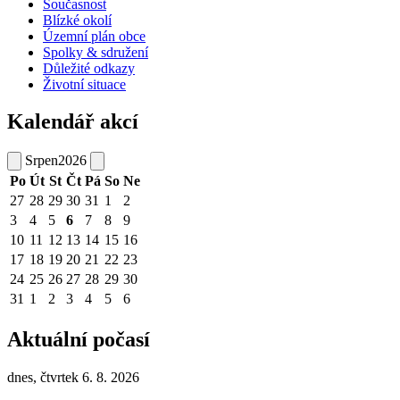
Současnost
Blízké okolí
Územní plán obce
Spolky & sdružení
Důležité odkazy
Životní situace
Kalendář akcí
Srpen
2026
Po
Út
St
Čt
Pá
So
Ne
27
28
29
30
31
1
2
3
4
5
6
7
8
9
10
11
12
13
14
15
16
17
18
19
20
21
22
23
24
25
26
27
28
29
30
31
1
2
3
4
5
6
Aktuální počasí
dnes, čtvrtek 6. 8. 2026