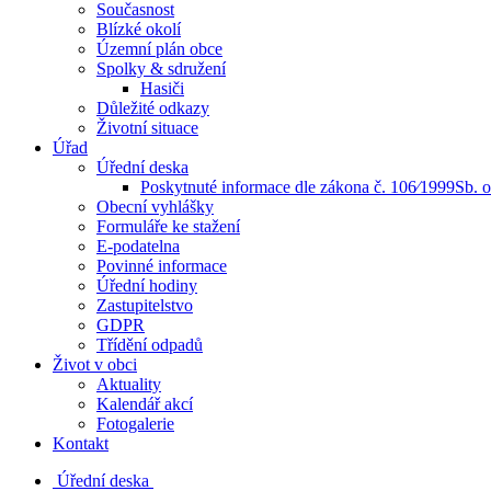
Současnost
Blízké okolí
Územní plán obce
Spolky & sdružení
Hasiči
Důležité odkazy
Životní situace
Úřad
Úřední deska
Poskytnuté informace dle zákona č. 106⁄1999Sb. 
Obecní vyhlášky
Formuláře ke stažení
E-podatelna
Povinné informace
Úřední hodiny
Zastupitelstvo
GDPR
Třídění odpadů
Život v obci
Aktuality
Kalendář akcí
Fotogalerie
Kontakt
Úřední deska