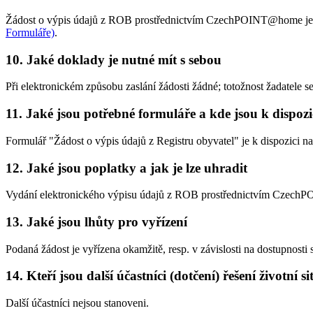
Žádost o výpis údajů z ROB prostřednictvím CzechPOINT@home je rea
Formuláře)
.
10. Jaké doklady je nutné mít s sebou
Při elektronickém způsobu zaslání žádosti žádné; totožnost žadatele s
11. Jaké jsou potřebné formuláře a kde jsou k dispozi
Formulář "Žádost o výpis údajů z Registru obyvatel" je k dispozici n
12. Jaké jsou poplatky a jak je lze uhradit
Vydání elektronického výpisu údajů z ROB prostřednictvím Czech
13. Jaké jsou lhůty pro vyřízení
Podaná žádost je vyřízena okamžitě, resp. v závislosti na dostupnosti s
14. Kteří jsou další účastníci (dotčení) řešení životní s
Další účastníci nejsou stanoveni.