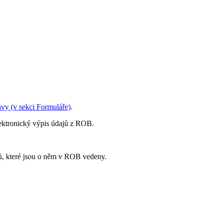
ávy (v sekci Formuláře)
.
lektronický výpis údajů z ROB.
jů, které jsou o něm v ROB vedeny.