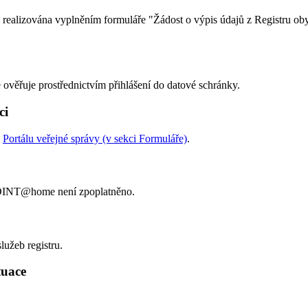
lizována vyplněním formuláře "Žádost o výpis údajů z Registru obyv
e ověřuje prostřednictvím přihlášení do datové schránky.
ci
a
Portálu veřejné správy (v sekci Formuláře)
.
POINT@home není zpoplatněno.
lužeb registru.
ituace