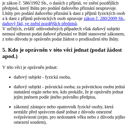
je zákon č. 586/1992 Sb., o daních z příjmů, ve znění pozdějších
předpisů, který lhůtu pro podání daňového přiznání neupravuje.
Lhůty pro podání daňového přiznání k dani z příjmů fyzických osob
a k dani z příjmů právnických osob upravuje
zákon č. 280/2009 Sb.,
daňový řád, ve znění pozdějších předpisů
.
V určitých, zvlášť odůvodněných případech však daňový subjekt
nemusí stihnout podat daňové přiznání ve lhůtě stanovené zákonem,
z toho důvodu je oprávněn podat žádost o prodloužení této lhůty.
5. Kdo je oprávněn v této věci jednat (podat žádost
apod.)
V této věci je oprávněn jednat:
daňový subjekt - fyzická osoba,
daňový subjekt - právnická osoba; za právnickou osobu jedná
statutární orgán nebo ten, kdo prokáže, že je oprávněn jednat
jejím jménem podle jiného právního předpisu,
zákonný zástupce nebo opatrovník fyzické osoby, která
nemůže před správcem daně jednat z důvodu omezené
svéprávnosti (zejm. pro nedostatek věku nebo z důvodu jejího
omezení soudem),