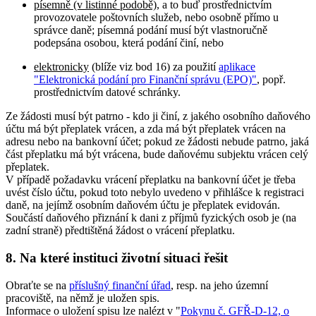
písemně (v listinné podobě)
, a to buď prostřednictvím
provozovatele poštovních služeb, nebo osobně přímo u
správce daně; písemná podání musí být vlastnoručně
podepsána osobou, která podání činí, nebo
elektronicky
(blíže viz bod 16) za použití
aplikace
"Elektronická podání pro Finanční správu (EPO)"
, popř.
prostřednictvím datové schránky.
Ze žádosti musí být patrno - kdo ji činí, z jakého osobního daňového
účtu má být přeplatek vrácen, a zda má být přeplatek vrácen na
adresu nebo na bankovní účet; pokud ze žádosti nebude patrno, jaká
část přeplatku má být vrácena, bude daňovému subjektu vrácen celý
přeplatek.
V případě požadavku vrácení přeplatku na bankovní účet je třeba
uvést číslo účtu, pokud toto nebylo uvedeno v přihlášce k registraci
daně, na jejímž osobním daňovém účtu je přeplatek evidován.
Součástí daňového přiznání k dani z příjmů fyzických osob je (na
zadní straně) předtištěná žádost o vrácení přeplatku.
8. Na které instituci životní situaci řešit
Obraťte se na
příslušný finanční úřad
, resp. na jeho územní
pracoviště, na němž je uložen spis.
Informace o uložení spisu lze nalézt v "
Pokynu č. GFŘ-D-12, o