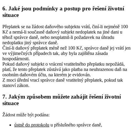
6. Jaké jsou podmínky a postup pro řešení životní
situace
Přeplatek se na žádost daňového subjektu vrátí, činí-li nejméně 100
Kč a nemá-li současně daňový subjekt nedoplatek na jiné dani u
téhož správce daně, nebo neuplatnil-li požadavek na úhradu
nedoplatku jiný správce daně.
Činí-li daňový přeplatek méně než 100 Kč, správce daně jej vrátí jen
ve výjimečných případech tak, aby byla zajištěna zásada
hospodárnosti.
Pokud daňový subjekt o vrácení vratitelného přeplatku nepožádá,
platí, že tento přeplatek zůstává jako platba na neuhrazenou daň na
osobním daňovém účtu, na kterém je evidován.
Z moci úřední vrací správce daně vratitelný přeplatek, pokud tak
stanoví zákon.
7. Jakým způsobem můžete zahájit řešení životní
situace
Žádost může být podána:
ústně do protokolu
u příslušného správce daně,