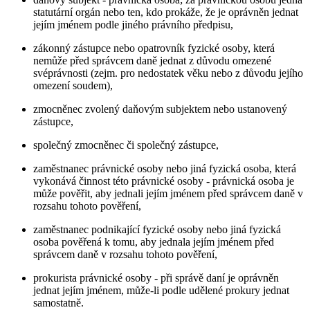
statutární orgán nebo ten, kdo prokáže, že je oprávněn jednat
jejím jménem podle jiného právního předpisu,
zákonný zástupce nebo opatrovník fyzické osoby, která
nemůže před správcem daně jednat z důvodu omezené
svéprávnosti (zejm. pro nedostatek věku nebo z důvodu jejího
omezení soudem),
zmocněnec zvolený daňovým subjektem nebo ustanovený
zástupce,
společný zmocněnec či společný zástupce,
zaměstnanec právnické osoby nebo jiná fyzická osoba, která
vykonává činnost této právnické osoby - právnická osoba je
může pověřit, aby jednali jejím jménem před správcem daně v
rozsahu tohoto pověření,
zaměstnanec podnikající fyzické osoby nebo jiná fyzická
osoba pověřená k tomu, aby jednala jejím jménem před
správcem daně v rozsahu tohoto pověření,
prokurista právnické osoby - při správě daní je oprávněn
jednat jejím jménem, může-li podle udělené prokury jednat
samostatně.