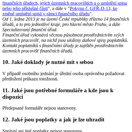
finančních úřadech, jejich územních pracovištích a o umístění spisu
nebo jeho příslušné části
", a dále v "
Pokynu č. GFŘ-D-13, ke
změně umístění spisů v rámci finančního úřadu
".
Od 1. ledna 2013 je na území České republiky zřízeno 14 finančních
úřadů, a to pro jednotlivé kraje, pro hlavní město Prahu, a dále
Specializovaný finanční úřad.
Finanční úřad vykonává věcnou působnost prostřednictvím svých
územních pracovišť, na nichž jsou uloženy daňové spisy poplatníků.
Kontakt poplatníků s finančními úřady je zajištěn prostřednictvím
územních pracovišť finančních úřadů.
10. Jaké doklady je nutné mít s sebou
V případě osobního jednání je úřední osoba oprávněna požadovat
předložení průkazu totožnosti.
11. Jaké jsou potřebné formuláře a kde jsou k
dispozici
Předepsané formuláře nejsou stanoveny.
12. Jaké jsou poplatky a jak je lze uhradit
Správní ani jiné poplatky nejsou stanoveny.