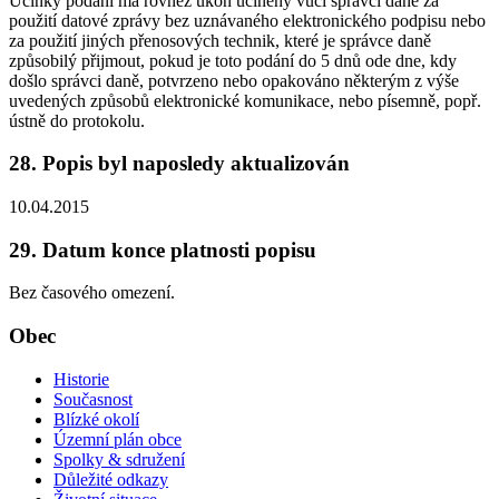
Účinky podání má rovněž úkon učiněný vůči správci daně za
použití datové zprávy bez uznávaného elektronického podpisu nebo
za použití jiných přenosových technik, které je správce daně
způsobilý přijmout, pokud je toto podání do 5 dnů ode dne, kdy
došlo správci daně, potvrzeno nebo opakováno některým z výše
uvedených způsobů elektronické komunikace, nebo písemně, popř.
ústně do protokolu.
28. Popis byl naposledy aktualizován
10.04.2015
29. Datum konce platnosti popisu
Bez časového omezení.
Obec
Historie
Současnost
Blízké okolí
Územní plán obce
Spolky & sdružení
Důležité odkazy