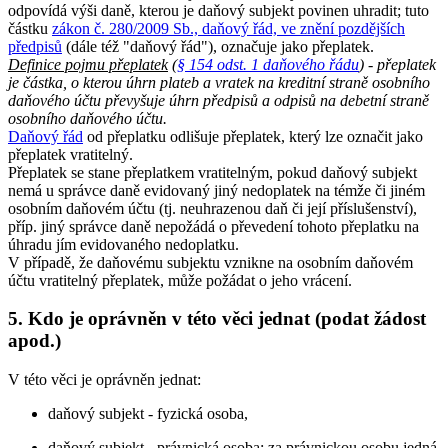
odpovídá výši daně, kterou je daňový subjekt povinen uhradit; tuto
částku
zákon č. 280/2009 Sb., daňový řád, ve znění pozdějších
předpisů
(dále též "daňový řád"), označuje jako přeplatek.
Definice pojmu přeplatek
(
§ 154 odst. 1 daňového řádu
) - přeplatek
je částka, o kterou úhrn plateb a vratek na kreditní straně osobního
daňového účtu převyšuje úhrn předpisů a odpisů na debetní straně
osobního daňového účtu.
Daňový řád
od přeplatku odlišuje přeplatek, který lze označit jako
přeplatek vratitelný.
Přeplatek se stane přeplatkem vratitelným, pokud daňový subjekt
nemá u správce daně evidovaný jiný nedoplatek na témže či jiném
osobním daňovém účtu (tj. neuhrazenou daň či její příslušenství),
příp. jiný správce daně nepožádá o převedení tohoto přeplatku na
úhradu jím evidovaného nedoplatku.
V případě, že daňovému subjektu vznikne na osobním daňovém
účtu vratitelný přeplatek, může požádat o jeho vrácení.
5. Kdo je oprávněn v této věci jednat (podat žádost
apod.)
V této věci je oprávněn jednat:
daňový subjekt - fyzická osoba,
daňový subjekt - právnická osoba; za právnickou osobu jedná