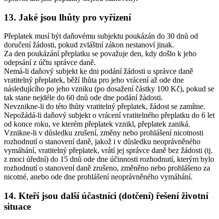
13. Jaké jsou lhůty pro vyřízení
Přeplatek musí být daňovému subjektu poukázán do 30 dnů od
doručení žádosti, pokud zvláštní zákon nestanoví jinak.
Za den poukázání přeplatku se považuje den, kdy došlo k jeho
odepsání z účtu správce daně.
Nemá-li daňový subjekt ke dni podání žádosti u správce daně
vratitelný přeplatek, běží lhůta pro jeho vrácení až ode dne
následujícího po jeho vzniku (po dosažení částky 100 Kč), pokud se
tak stane nejdéle do 60 dnů ode dne podání žádosti.
Nevznikne-li do této lhůty vratitelný přeplatek, žádost se zamítne.
Nepožádá-li daňový subjekt o vrácení vratitelného přeplatku do 6 let
od konce roku, ve kterém přeplatek vznikl, přeplatek zaniká.
Vznikne-li v důsledku zrušení, změny nebo prohlášení nicotnosti
rozhodnutí o stanovení daně, jakož i v důsledku neoprávněného
vymáhání, vratitelný přeplatek, vrátí jej správce daně bez žádosti (tj.
z moci úřední) do 15 dnů ode dne účinnosti rozhodnutí, kterým bylo
rozhodnutí o stanovení daně zrušeno, změněno nebo prohlášeno za
nicotné, anebo ode dne prohlášení neoprávněného vymáhání.
14. Kteří jsou další účastníci (dotčení) řešení životní
situace