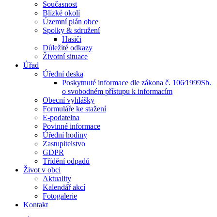
Současnost
Blízké okolí
Územní plán obce
Spolky & sdružení
Hasiči
Důležité odkazy
Životní situace
Úřad
Úřední deska
Poskytnuté informace dle zákona č. 106⁄1999Sb.
o svobodném přístupu k informacím
Obecní vyhlášky
Formuláře ke stažení
E-podatelna
Povinné informace
Úřední hodiny
Zastupitelstvo
GDPR
Třídění odpadů
Život v obci
Aktuality
Kalendář akcí
Fotogalerie
Kontakt