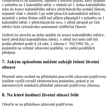
vynaložených na dosažení, zajištění a udržení příjmu, který připadá
v průměru na 1 kalendářní měsíc v období od 1. ledna kalendářního
roku do konce kalendářního měsíce předcházejícího podání žádosti,
nejméně však v období 3 po sobě jdoucích kalendářních měsíců,
nejméně o jednu třetinu nižší než příjem připadající v průměru na 1
kalendářní měsíc v předcházejícím roce, v němž alespoň po část
měsíce byla vykonávána samostatná výdělečná činnost.
Snížení lze provést na dobu nejdéle do konce kalendářního měsíce,
který předchází kalendářnímu měsíci, v němž byl nebo měl být
podán přehled podle § 24 odst. 2 zákona č. 592/1992 Sb., o
pojistném na veřejné zdravotní pojištění, ve znění pozdějších
předpisů.
7. Jakým způsobem můžete zahájit řešení životní
situace
Písemně nebo osobně na příslušném pracovišti zdravotní pojišťovny
(můžete využít rovněž elektronickou podatelnu, pokud je na
internetových stránkách příslušné zdravotní pojišťovny zřízena).
8. Na které instituci životní situaci řešit
Obraťte se na příslušnou zdravotní pojišťovnu.