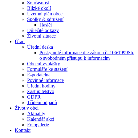
Současnost
Blízké okolí
Územní plán obce
Spolky & sdružení
Hasiči
Důležité odkazy
Životní situace
Úřad
Úřední deska
Poskytnuté informace dle zákona č. 106⁄1999Sb.
o svobodném přístupu k informacím
Obecní vyhlášky
Formuláře ke stažení
E-podatelna
Povinné informace
Úřední hodiny
Zastupitelstvo
GDPR
Třídění odpadů
Život v obci
Aktuality
Kalendář akcí
Fotogalerie
Kontakt