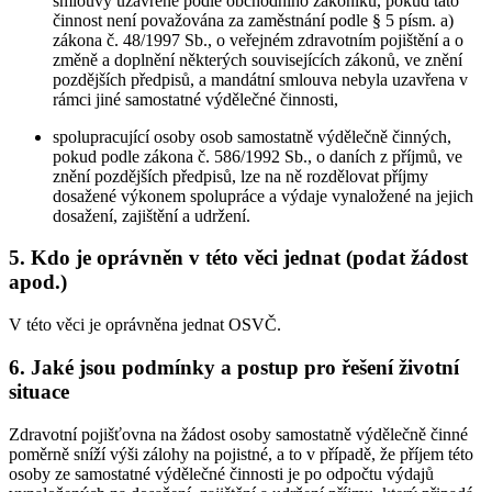
smlouvy uzavřené podle obchodního zákoníku, pokud tato
činnost není považována za zaměstnání podle § 5 písm. a)
zákona č. 48/1997 Sb., o veřejném zdravotním pojištění a o
změně a doplnění některých souvisejících zákonů, ve znění
pozdějších předpisů, a mandátní smlouva nebyla uzavřena v
rámci jiné samostatné výdělečné činnosti,
spolupracující osoby osob samostatně výdělečně činných,
pokud podle zákona č. 586/1992 Sb., o daních z příjmů, ve
znění pozdějších předpisů, lze na ně rozdělovat příjmy
dosažené výkonem spolupráce a výdaje vynaložené na jejich
dosažení, zajištění a udržení.
5. Kdo je oprávněn v této věci jednat (podat žádost
apod.)
V této věci je oprávněna jednat OSVČ.
6. Jaké jsou podmínky a postup pro řešení životní
situace
Zdravotní pojišťovna na žádost osoby samostatně výdělečně činné
poměrně sníží výši zálohy na pojistné, a to v případě, že příjem této
osoby ze samostatné výdělečné činnosti je po odpočtu výdajů