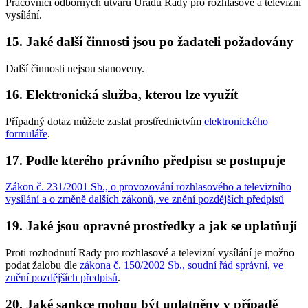
Pracovníci odborných útvarů Úřadu Rady pro rozhlasové a televizní
vysílání.
15. Jaké další činnosti jsou po žadateli požadovány
Další činnosti nejsou stanoveny.
16. Elektronická služba, kterou lze využít
Případný dotaz můžete zaslat prostřednictvím
elektronického
formuláře
.
17. Podle kterého právního předpisu se postupuje
Zákon č. 231/2001 Sb., o provozování rozhlasového a televizního
vysílání a o změně dalších zákonů, ve znění pozdějších předpisů
19. Jaké jsou opravné prostředky a jak se uplatňují
Proti rozhodnutí Rady pro rozhlasové a televizní vysílání je možno
podat žalobu dle
zákona č. 150/2002 Sb., soudní řád správní, ve
znění pozdějších předpisů
.
20. Jaké sankce mohou být uplatněny v případě