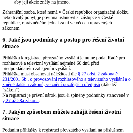
aby její akcie zněly na jméno.
Zahraniční osoba, která nemá v České republice organizační složku
nebo trvalý pobyt, je povinna ustanovit si zástupce v České
republice, oprávněného jednat za ni ve věcech upravených
zákonem.
6. Jaké jsou podmínky a postup pro řešení životní
situace
Přihlášku k registraci převzatého vysílání je nutné podat Radě pro
rozhlasové a televizní vysílání nejméně 60 dnů před
předpokládaným zahájením vysílání.
Přihláška musí obsahovat náležitosti dle
§ 27 odst. 2 zákona č.
231/2001 Sb., o provozování rozhlasového a televizního vysílání a o
změně dalších zákonů, ve znění pozdějších předpisů
(dále též
"zákon").
Na registraci je právní nárok, jsou-li splněny podmínky stanovené v
§ 27 až 28a zákona
.
7. Jakým způsobem můžete zahájit řešení životní
situace
Podáním přihlášky k registraci převzatého vysílání na příslušném