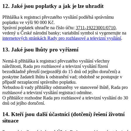
12. Jaké jsou poplatky a jak je lze uhradit
Přihláška k registraci převzatého vysílání podléhá správnímu
poplatku ve výši 90 000 Kč.
Správní poplatek uhraďte na číslo účtu:
3711-19223001/0710
,
vedený u České národní banky; variabilní symbol si vygenerujte na
internetových stránkách Rady pro rozhlasové a televizní vysílání
.
13. Jaké jsou lhůty pro vyřízení
Nemá-li přihláška k registraci převzatého vysílání všechny
náležitosti, Rada pro rozhlasové a televizní vysílání řízení
bezodkladně přeruší (nejpozději do 15 dnů od jejího doručení) a
poskytne žadateli lhůtu k odstranění vad; obdobně se postupuje v
případě nezaplacení správního poplatku.
Nebudou-li vady přihlášky odstraněny ve stanovené lhůtě, Rada pro
rozhlasové a televizní vysílání registraci odmítne.
O přihlášce rozhodne Rada pro rozhlasové a televizní vysílání do 30
dnů od jejího doručení.
14. Kteří jsou další účastníci (dotčení) řešení životní
situace