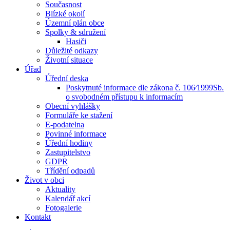
Současnost
Blízké okolí
Územní plán obce
Spolky & sdružení
Hasiči
Důležité odkazy
Životní situace
Úřad
Úřední deska
Poskytnuté informace dle zákona č. 106⁄1999Sb.
o svobodném přístupu k informacím
Obecní vyhlášky
Formuláře ke stažení
E-podatelna
Povinné informace
Úřední hodiny
Zastupitelstvo
GDPR
Třídění odpadů
Život v obci
Aktuality
Kalendář akcí
Fotogalerie
Kontakt