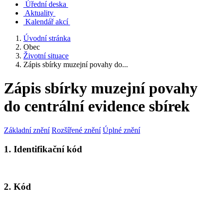
Úřední deska
Aktuality
Kalendář akcí
Úvodní stránka
Obec
Životní situace
Zápis sbírky muzejní povahy do...
Zápis sbírky muzejní povahy
do centrální evidence sbírek
Základní znění
Rozšířené znění
Úplné znění
1. Identifikační kód
2. Kód