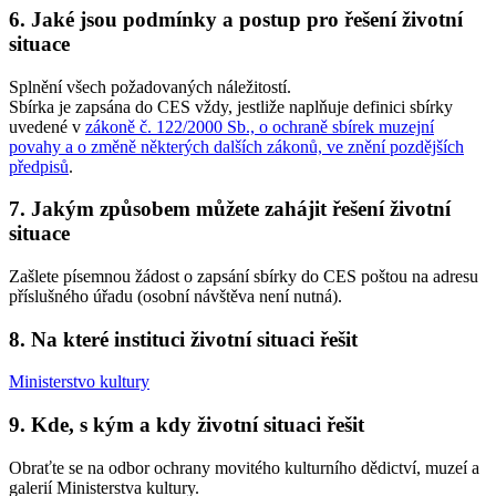
6. Jaké jsou podmínky a postup pro řešení životní
situace
Splnění všech požadovaných náležitostí.
Sbírka je zapsána do CES vždy, jestliže naplňuje definici sbírky
uvedené v
zákoně č. 122/2000 Sb., o ochraně sbírek muzejní
povahy a o změně některých dalších zákonů, ve znění pozdějších
předpisů
.
7. Jakým způsobem můžete zahájit řešení životní
situace
Zašlete písemnou žádost o zapsání sbírky do CES poštou na adresu
příslušného úřadu (osobní návštěva není nutná).
8. Na které instituci životní situaci řešit
Ministerstvo kultury
9. Kde, s kým a kdy životní situaci řešit
Obraťte se na odbor ochrany movitého kulturního dědictví, muzeí a
galerií Ministerstva kultury.