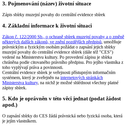
3. Pojmenování (název) životní situace
Zápis sbírky muzejní povahy do centrální evidence sbírek
4. Základní informace k životní situaci
Zákon č. 122/2000 Sb., o ochraně sbírek muzejní povahy a o změně
některých dalších zákonů, ve znění pozdějších předpisů
, umožňuje
právnickým a fyzickým osobám požádat o zapsání jejich sbírky
muzejní povahy do centrální evidence sbírek (dále též "CES")
vedené na Ministerstvu kultury. Po provedení zápisu je sbírka
chráněna podle citovaného právního předpisu. Pro jejího vlastníka z
toho vyplývají práva a povinnosti.
Centrální evidence sbírek je veřejnosti přístupným informačním
systémem, který je zveřejněn na
internetových stránkách
Ministerstva kultury
, na nichž je možné shlédnout všechny platné
zápisy sbírek.
5. Kdo je oprávněn v této věci jednat (podat žádost
apod.)
O zapsání sbírky do CES žádá právnická nebo fyzická osoba, která
je jejím vlastníkem.