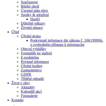
Současnost
Blízké okolí
Územní plán obce
Spolky & sdružení
Hasiči
Důležité odkazy
Životní situace
Úřad
Úřední deska
Poskytnuté informace dle zákona č. 106⁄1999Sb.
o svobodném přístupu k informacím
Obecní vyhlášky
Formuláře ke stažení
E-podatelna
Povinné informace
Úřední hodiny
Zastupitelstvo
GDPR
Třídění odpadů
Život v obci
Aktuality
Kalendář akcí
Fotogalerie
Kontakt