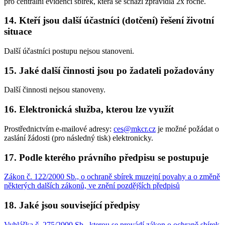
pro centrální evidenci sbírek, která se schází zpravidla 2x ročně.
14. Kteří jsou další účastníci (dotčení) řešení životní
situace
Další účastníci postupu nejsou stanoveni.
15. Jaké další činnosti jsou po žadateli požadovány
Další činnosti nejsou stanoveny.
16. Elektronická služba, kterou lze využít
Prostřednictvím e-mailové adresy:
ces@mkcr.cz
je možné požádat o
zaslání žádosti (pro následný tisk) elektronicky.
17. Podle kterého právního předpisu se postupuje
Zákon č. 122/2000 Sb., o ochraně sbírek muzejní povahy a o změně
některých dalších zákonů, ve znění pozdějších předpisů
18. Jaké jsou související předpisy
Vyhláška č. 275/2000 Sb., kterou se provádí zákon o ochraně sbírek