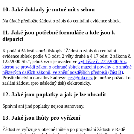
10. Jaké doklady je nutné mít s sebou
Na úřadě předložte žádost o zápis do centrální evidence sbírek.
11. Jaké jsou potřebné formuláře a kde jsou k
dispozici
K podání žádosti slouží tiskopis "Žádost o zápis do centrální
evidence sbírek podle § 3 odst. 2 věty druhé a § 17 odst. 2 zákona č.
122/2000 Sb.", jehož vzor je uveden ve
vyhlášce č. 275/2000 Sb.,
kterou se provádí zákon o ochraně sbírek muzejní povahy a o změně
některých dalších zákonů, ve znění pozdějších předpisů (část B)
.
Prostřednictvím e-mailové adresy:
ces@mkcr.cz
je možné požádat o
zaslání žádosti (pro následný tisk) elektronicky.
12. Jaké jsou poplatky a jak je lze uhradit
Správní ani jiné poplatky nejsou stanoveny.
13. Jaké jsou lhůty pro vyřízení
Žádost se vyřizuje v obecné lhůtě a po projednání žádosti v Radě