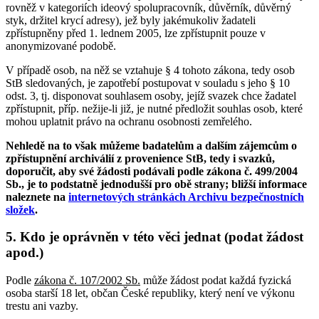
rovněž v kategoriích ideový spolupracovník, důvěrník, důvěrný
styk, držitel krycí adresy), jež byly jakémukoliv žadateli
zpřístupněny před 1. lednem 2005, lze zpřístupnit pouze v
anonymizované podobě.
V případě osob, na něž se vztahuje § 4 tohoto zákona, tedy osob
StB sledovaných, je zapotřebí postupovat v souladu s jeho § 10
odst. 3, tj. disponovat souhlasem osoby, jejíž svazek chce žadatel
zpřístupnit, příp. nežije-li již, je nutné předložit souhlas osob, které
mohou uplatnit právo na ochranu osobnosti zemřelého.
Nehledě na to však můžeme badatelům a dalším zájemcům o
zpřístupnění archiválií z provenience StB, tedy i svazků,
doporučit, aby své žádosti podávali podle zákona č. 499/2004
Sb., je to podstatně jednodušší pro obě strany; bližší informace
naleznete na
internetových stránkách Archivu bezpečnostních
složek
.
5. Kdo je oprávněn v této věci jednat (podat žádost
apod.)
Podle
zákona č. 107/2002 Sb.
může žádost podat každá fyzická
osoba starší 18 let, občan České republiky, který není ve výkonu
trestu ani vazby.