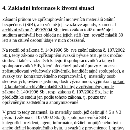
4. Základní informace k životní situaci
Zásadní průlom ve zpřístupňování archivních materiálů Státní
bezpečnosti (StB), a to včetně její svazkové agendy, znamenal
archivní zákon č. 499/2004 Sb.
; tento zákon totiž umožňuje i
studium archiválií bez ohledu na jejich stáří (tzn. rovněž mladší 30
let) a na citlivé osobní údaje v nich obsažené.
Na rozdíl od zákona č. 140/1996 Sb. (ve znění zákona č. 107/2002
Sb.), tedy zákona o zpřístupnění svazků bývalé StB, je tak možno
studovat také svazky těch kategorií spolupracovníků a tajných
spolupracovníků StB, které předchozí právní úpravy z procesu
zpřístupňování vylučovaly (důvěrník, kandidát tajné spolupráce), a
svazky tzv. kontrarozvědného rozpracování, tj. materiály osob
sledovaných; ovšem s jedinou, dosti významnou, výjimkou:
pokud
již konkrétní archiválie mladší 30 let byly zpřístupněny podle
zákona č. 140/1996 Sb., resp. zákona č. 107/2002 Sb., lze je
předložit ke studiu jen podle tohoto zákona
, tj. pouze tzv.
oprávněným žadatelům a anonymizované.
V praxi to tedy znamená, že materiály osob, jež definují § 5 a § 3
písm. i) zákona č. 107/2002 Sb. (tj. spolupracovníků StB v
kategoriích rezident, agent, informátor, držitel propůjčeného bytu
anebo držitel konspiračního bytu, u svazků z provenience I. správy