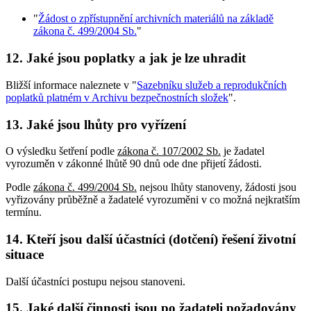
"
Žádost o zpřístupnění archivních materiálů na základě
zákona č. 499/2004 Sb.
"
12. Jaké jsou poplatky a jak je lze uhradit
Bližší informace naleznete v "
Sazebníku služeb a reprodukčních
poplatků platném v Archivu bezpečnostních složek
".
13. Jaké jsou lhůty pro vyřízení
O výsledku šetření podle
zákona č. 107/2002 Sb.
je žadatel
vyrozuměn v zákonné lhůtě 90 dnů ode dne přijetí žádosti.
Podle
zákona č. 499/2004 Sb.
nejsou lhůty stanoveny, žádosti jsou
vyřizovány průběžně a žadatelé vyrozuměni v co možná nejkratším
termínu.
14. Kteří jsou další účastníci (dotčení) řešení životní
situace
Další účastníci postupu nejsou stanoveni.
15. Jaké další činnosti jsou po žadateli požadovány