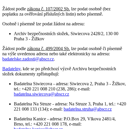
Žádost podle
zákona č. 107/2002 Sb.
lze podat osobně (bez
poplatku za ověřování příslušných listin) nebo písemně.
Osobně i písemně lze podat žádost na adresu:
Archiv bezpečnostních složek, Siwiecova 2428/2, 130 00
Praha 3 - Žižkov
Žádost podle
zákona č. 499/2004 Sb.
lze podat osobně či písemně
na výše uvedenou adresu nebo také elektronicky na adresu:
badatelske.zadosti@abscr.cz
.
Badatelny
, kde se po předchozí výzvě Archivu bezpečnostních
složek dokumenty zpřístupňují:
Badatelna Siwiecova - adresa: Siwiecova 2, Praha 3 - Žižkov,
tel.: +420 221 008 210 (238, 286); e-mail:
badatelna.siwiecova@abscr.cz
Badatelna Na Struze - adresa: Na Struze 3, Praha 1, tel.: +420
221 008 133 (134); e-mail:
badatelna.struha@abscr.cz
Badatelna Kanice - adresa: P.O.Box 29, Vlkova 2481/4,
Brno, tel.: +420 221 008 178, e-mail: