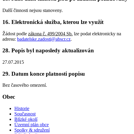
Další činnosti nejsou stanoveny.
16. Elektronická služba, kterou lze využít
Žádost podle
zákona č. 499/2004 Sb.
lze podat elektronicky na
adresu:
badatelske.zadosti@abscr.cz
.
28. Popis byl naposledy aktualizován
27.07.2015
29. Datum konce platnosti popisu
Bez časového omezení.
Obec
Historie
Současnost
Blízké okolí
Územní plán obce
Spolky & sdružení