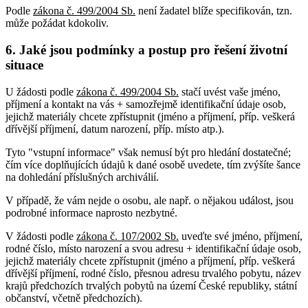
Podle
zákona č. 499/2004 Sb.
není žadatel blíže specifikován, tzn.
může požádat kdokoliv.
6. Jaké jsou podmínky a postup pro řešení životní
situace
U žádosti podle
zákona č. 499/2004 Sb.
stačí uvést vaše jméno,
příjmení a kontakt na vás + samozřejmě identifikační údaje osob,
jejichž materiály chcete zpřístupnit (jméno a příjmení, příp. veškerá
dřívější příjmení, datum narození, příp. místo atp.).
Tyto "vstupní informace" však nemusí být pro hledání dostatečné;
čím více doplňujících údajů k dané osobě uvedete, tím zvýšíte šance
na dohledání příslušných archiválií.
V případě, že vám nejde o osobu, ale např. o nějakou událost, jsou
podrobné informace naprosto nezbytné.
V žádosti podle
zákona č. 107/2002 Sb.
uveďte své jméno, příjmení,
rodné číslo, místo narození a svou adresu + identifikační údaje osob,
jejichž materiály chcete zpřístupnit (jméno a příjmení, příp. veškerá
dřívější příjmení, rodné číslo, přesnou adresu trvalého pobytu, název
krajů předchozích trvalých pobytů na území České republiky, státní
občanství, včetně předchozích).