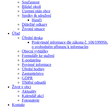
Současnost
Blízké okolí
Územní plán obce
Spolky & sdružení
Hasiči
Důležité odkazy
Životní situace
Úřad
Úřední deska
Poskytnuté informace dle zákona č. 106⁄1999Sb.
o svobodném přístupu k informacím
Obecní vyhlášky
Formuláře ke stažení
E-podatelna
Povinné informace
Úřední hodiny
Zastupitelstvo
GDPR
Třídění odpadů
Život v obci
Aktuality
Kalendář akcí
Fotogalerie
Kontakt