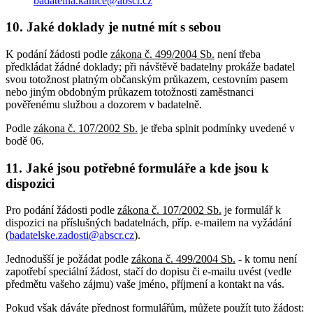
badatelna.kanice@abscr.cz
10. Jaké doklady je nutné mít s sebou
K podání žádosti podle
zákona č. 499/2004 Sb.
není třeba
předkládat žádné doklady; při návštěvě badatelny prokáže badatel
svou totožnost platným občanským průkazem, cestovním pasem
nebo jiným obdobným průkazem totožnosti zaměstnanci
pověřenému službou a dozorem v badatelně.
Podle
zákona č. 107/2002 Sb.
je třeba splnit podmínky uvedené v
bodě 06.
11. Jaké jsou potřebné formuláře a kde jsou k
dispozici
Pro podání žádosti podle
zákona č. 107/2002 Sb.
je formulář k
dispozici na příslušných badatelnách, příp. e-mailem na vyžádání
(
badatelske.zadosti@abscr.cz
).
Jednodušší je požádat podle
zákona č. 499/2004 Sb.
- k tomu není
zapotřebí speciální žádost, stačí do dopisu či e-mailu uvést (vedle
předmětu vašeho zájmu) vaše jméno, příjmení a kontakt na vás.
Pokud však dáváte přednost formulářům, můžete použít tuto žádost: