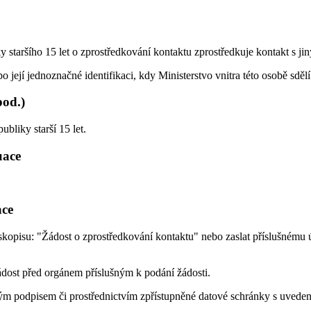
ky staršího 15 let o zprostředkování kontaktu zprostředkuje kontakt s
jí jednoznačné identifikaci, kdy Ministerstvo vnitra této osobě sdělí k
pod.)
bliky starší 15 let.
uace
ace
opisu: "Žádost o zprostředkování kontaktu" nebo zaslat příslušnému ú
ádost před orgánem příslušným k podání žádosti.
 podpisem či prostřednictvím zpřístupněné datové schránky s uvedením