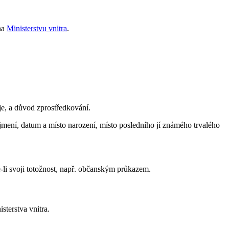
na
Ministerstvu vnitra
.
je, a důvod zprostředkování.
jmení, datum a místo narození, místo posledního jí známého trvalého
-li svoji totožnost, např. občanským průkazem.
sterstva vnitra.