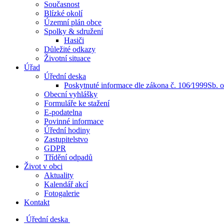
Současnost
Blízké okolí
Územní plán obce
Spolky & sdružení
Hasiči
Důležité odkazy
Životní situace
Úřad
Úřední deska
Poskytnuté informace dle zákona č. 106⁄1999Sb. 
Obecní vyhlášky
Formuláře ke stažení
E-podatelna
Povinné informace
Úřední hodiny
Zastupitelstvo
GDPR
Třídění odpadů
Život v obci
Aktuality
Kalendář akcí
Fotogalerie
Kontakt
Úřední deska