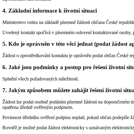
4. Základní informace k životní situaci
Ministerstvo vnitra na základě písemné žádosti občana České republi
Uvedený kontakt spočívá v písemném oslovení kontaktované osoby, po je
5. Kdo je oprávněn v této věci jednat (podat žádost a
Žádost o zprostředkování kontaktu je oprávněn podat občan České repu
6. Jaké jsou podmínky a postup pro řešení životní sit
Splnění všech požadovaných náležitostí.
7. Jakým způsobem můžete zahájit řešení životní situ
Žádost lze podat osobně podáním písemné žádosti na doporučeném tisk
opatřena úředně ověřeným podpisem.
Povinnost úředního ověření podpisu neplatí, pokud občan podepíše ž
Rovněž je možné podat žádost elektronicky s uznávaným elektronickým