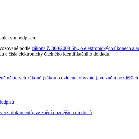
tronickým podpisem.
rovozované podle
zákona č. 300/2008 Sb., o elektronických úkonech a a
u a čísla elektronicky čitelného identifikačního dokladu.
ěně některých zákonů (zákon o evidenci obyvatel), ve znění pozdějších
ředpisů
verzi dokumentů, ve znění pozdějších předpisů