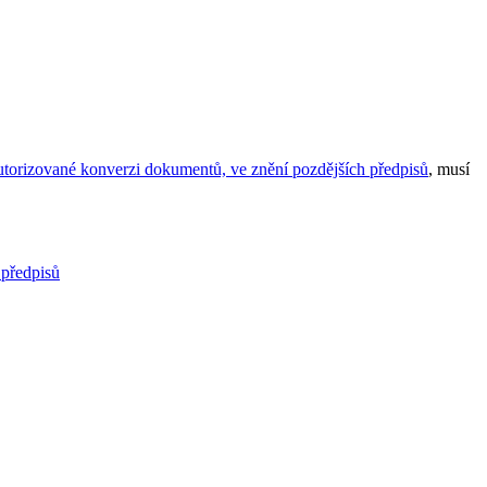
utorizované konverzi dokumentů, ve znění pozdějších předpisů
, musí
 předpisů