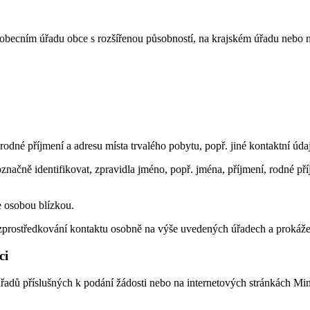
 obecním úřadu obce s rozšířenou působností, na krajském úřadu nebo 
rodné příjmení a adresu místa trvalého pobytu, popř. jiné kontaktní úda
ačně identifikovat, zpravidla jméno, popř. jména, příjmení, rodné pří
e osobou blízkou.
o zprostředkování kontaktu osobně na výše uvedených úřadech a prokáže
ci
úřadů příslušných k podání žádosti nebo na internetových stránkách Mini