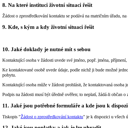
8. Na které instituci životní situaci řešit
Žádost o zprostředkování kontaktu se podává na matričním úřadu, na
9. Kde, s kým a kdy životní situaci řešit
10. Jaké doklady je nutné mít s sebou
Kontaktující osoba v žádosti uvede své jméno, popř. jména, příjmení, 
Ke kontaktované osobě uvede údaje, podle nichž ji bude možné jednozn
pobytu.
Kontaktující osoba může v žádosti prohlásit, že kontaktovaná osoba j
Podpis na žádosti musí být úředně ověřen; to neplatí, žádá-li občan 
11. Jaké jsou potřebné formuláře a kde jsou k dispozi
Tiskopis "
Žádost o zprostředkování kontaktu
" je k dispozici u všech 
12. Jaké jsou poplatky a jak je lze uhradit