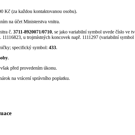
500 Kč (za každou kontaktovanou osobu).
ím na účet Ministerstva vnitra.
itra č.
3711-8920071/0710
, se jako variabilní symbol uvede číslo ve t
apř. 11116823, u trojmístných koncovek např. 1111297 (variabilní symbo
dničky; specifický symbol:
433
.
soby
.
dy však před provedením úkonu.
nárok na vrácení správního poplatku.
ituace