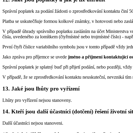
Správní poplatek za podání žádosti o zprostředkování kontaktu činí 
Platba se uskutečňuje formou kolkové známky, v hotovosti nebo zaslán
V případě úhrady správního poplatku zasláním na účet Ministerstva vn
čísla, uvedeného za lomítkem (čtyřmístné nebo trojmístné číslo) - n
První čtyři číslice variabilního symbolu jsou v tomto případě vždy je
Jako zpráva pro příjemce se uvede
jméno a příjmení kontaktující o
Správní poplatek je splatný buď při přijetí podání, nebo později, vž
V případě, že se zprostředkování kontaktu neuskuteční, nevzniká tím 
13. Jaké jsou lhůty pro vyřízení
Lhůty pro vyřízení nejsou stanoveny.
14. Kteří jsou další účastníci (dotčení) řešení životní s
Další účastníci nejsou stanoveni.