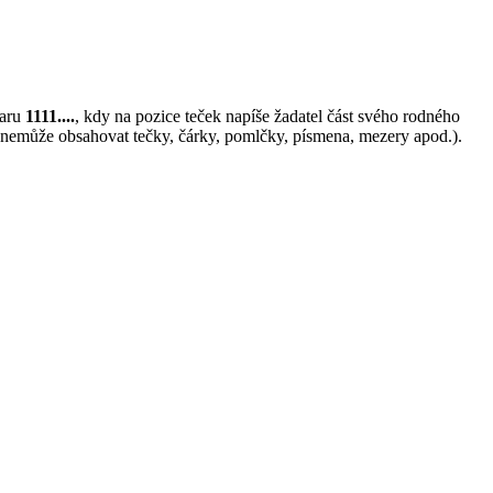
varu
1111....
, kdy na pozice teček napíše žadatel část svého rodného
l nemůže obsahovat tečky, čárky, pomlčky, písmena, mezery apod.).