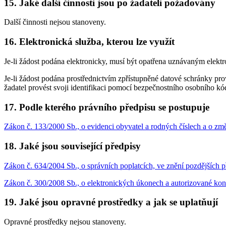
15. Jaké další činnosti jsou po žadateli požadovány
Další činnosti nejsou stanoveny.
16. Elektronická služba, kterou lze využít
Je-li žádost podána elektronicky, musí být opatřena uznávaným elek
Je-li žádost podána prostřednictvím zpřístupněné datové schránky p
žadatel provést svoji identifikaci pomocí bezpečnostního osobního kód
17. Podle kterého právního předpisu se postupuje
Zákon č. 133/2000 Sb., o evidenci obyvatel a rodných číslech a o zm
18. Jaké jsou související předpisy
Zákon č. 634/2004 Sb., o správních poplatcích, ve znění pozdějších p
Zákon č. 300/2008 Sb., o elektronických úkonech a autorizované kon
19. Jaké jsou opravné prostředky a jak se uplatňují
Opravné prostředky nejsou stanoveny.