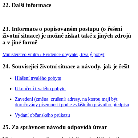
22. Další informace
23. Informace o popisovaném postupu (o řešení
životní situace) je možné získat také z jiných zdrojů
a v jiné formě
Ministerstvo vnitra / Evidence obyvatel, trvalý pobyt
24. Související životní situace a návody, jak je řešit
Hlášení trvalého pobytu
Ukončení trvalého pobytu
Zavedení (změna, zrušení) adresy, na kterou mají být
doručovány písemnosti podle zvláštního právního předpisu
Vydání občanského průkazu
25. Za správnost návodu odpovídá útvar