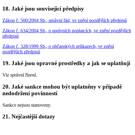
18. Jaké jsou související předpisy
Zákon č. 500/2004 Sb., správní řád, ve znění pozdějších předpisů
Zákon č. 634/2004 Sb., o správních poplatcích, ve znění pozdějších
předpisů
Zákon č. 328/1999 Sb., o občanských průkazech, ve znění
pozdějších předpisů
19. Jaké jsou opravné prostředky a jak se uplatňují
Viz správní řízení.
20. Jaké sankce mohou být uplatněny v případě
nedodržení povinností
Sankce nejsou stanoveny.
21. Nejčastější dotazy