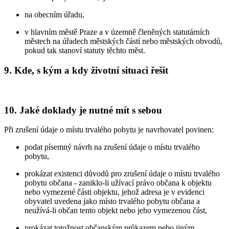
na obecním úřadu,
v hlavním městě Praze a v územně členěných statutárních
městech na úřadech městských částí nebo městských obvodů,
pokud tak stanoví statuty těchto měst.
9. Kde, s kým a kdy životní situaci řešit
10. Jaké doklady je nutné mít s sebou
Při zrušení údaje o místu trvalého pobytu je navrhovatel povinen:
podat písemný návrh na zrušení údaje o místu trvalého
pobytu,
prokázat existenci důvodů pro zrušení údaje o místu trvalého
pobytu občana - zaniklo-li užívací právo občana k objektu
nebo vymezené části objektu, jehož adresa je v evidenci
obyvatel uvedena jako místo trvalého pobytu občana a
neužívá-li občan tento objekt nebo jeho vymezenou část,
prokázat totožnost občanským průkazem nebo jiným