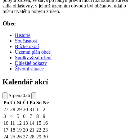
pobytu zrušen, se stává po nabytí právní moci rozhodnutí adresa
sídla ohlašovny, v jejímž územním obvodu byl občanovi údaj o
místu trvalého pobytu zrušen.
Obec
Historie
Současnost
Blízké okolí
Územní plán obce
Spolky & sdružení
Důležité odkazy
Životní situace
Kalendář akcí
Srpen
2026
Po
Út
St
Čt
Pá
So
Ne
27
28
29
30
31
1
2
3
4
5
6
7
8
9
10
11
12
13
14
15
16
17
18
19
20
21
22
23
24
25
26
27
28
29
30