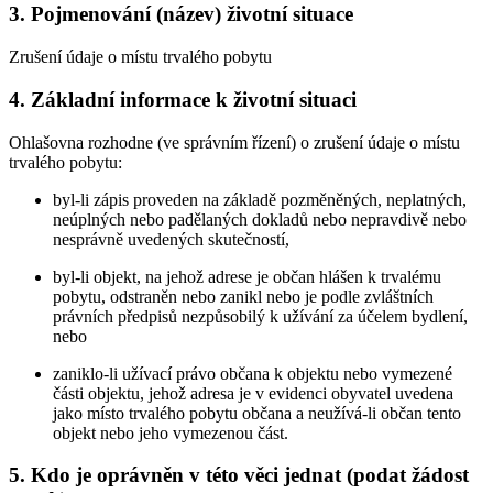
3. Pojmenování (název) životní situace
Zrušení údaje o místu trvalého pobytu
4. Základní informace k životní situaci
Ohlašovna rozhodne (ve správním řízení) o zrušení údaje o místu
trvalého pobytu:
byl-li zápis proveden na základě pozměněných, neplatných,
neúplných nebo padělaných dokladů nebo nepravdivě nebo
nesprávně uvedených skutečností,
byl-li objekt, na jehož adrese je občan hlášen k trvalému
pobytu, odstraněn nebo zanikl nebo je podle zvláštních
právních předpisů nezpůsobilý k užívání za účelem bydlení,
nebo
zaniklo-li užívací právo občana k objektu nebo vymezené
části objektu, jehož adresa je v evidenci obyvatel uvedena
jako místo trvalého pobytu občana a neužívá-li občan tento
objekt nebo jeho vymezenou část.
5. Kdo je oprávněn v této věci jednat (podat žádost