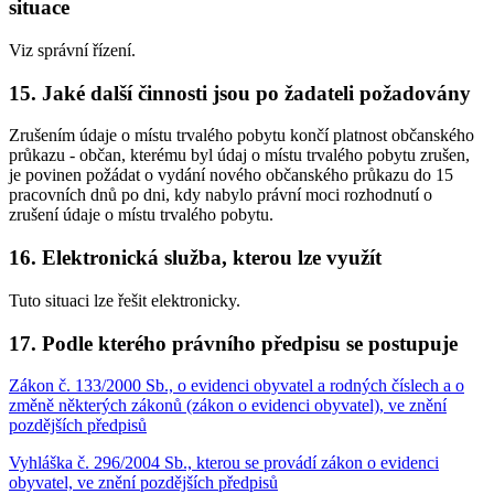
situace
Viz správní řízení.
15. Jaké další činnosti jsou po žadateli požadovány
Zrušením údaje o místu trvalého pobytu končí platnost občanského
průkazu - občan, kterému byl údaj o místu trvalého pobytu zrušen,
je povinen požádat o vydání nového občanského průkazu do 15
pracovních dnů po dni, kdy nabylo právní moci rozhodnutí o
zrušení údaje o místu trvalého pobytu.
16. Elektronická služba, kterou lze využít
Tuto situaci lze řešit elektronicky.
17. Podle kterého právního předpisu se postupuje
Zákon č. 133/2000 Sb., o evidenci obyvatel a rodných číslech a o
změně některých zákonů (zákon o evidenci obyvatel), ve znění
pozdějších předpisů
Vyhláška č. 296/2004 Sb., kterou se provádí zákon o evidenci
obyvatel, ve znění pozdějších předpisů