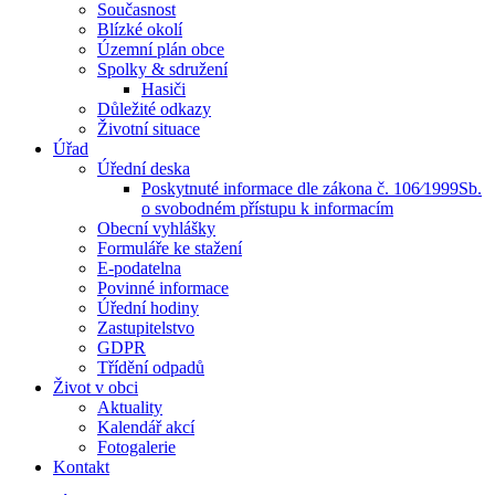
Současnost
Blízké okolí
Územní plán obce
Spolky & sdružení
Hasiči
Důležité odkazy
Životní situace
Úřad
Úřední deska
Poskytnuté informace dle zákona č. 106⁄1999Sb.
o svobodném přístupu k informacím
Obecní vyhlášky
Formuláře ke stažení
E-podatelna
Povinné informace
Úřední hodiny
Zastupitelstvo
GDPR
Třídění odpadů
Život v obci
Aktuality
Kalendář akcí
Fotogalerie
Kontakt