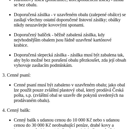
se bez obalu.
Doporučená zásilka - v uzavřeném obalu (zalepené obálce) se
zasílají všechny ostatní doporučené listovní zásilky; obálky
nikdy neuzavírejte kovovými sponami.
Doporučený balíček - běžně zabalená zásilka, kdy
nejvhodnějším obalem jsou řádně uzavřené kartónové
krabice.
Doporučená slepecká zásilka - zásilka musí být zabalena tak,
aby bylo možné bez porušení obalu přezkoušet, zda její obsah
vyhovuje zasílacím podmínkám.
3. Cenné psaní:
Cenné psaní musí být zabaleno v uzavřeném obalu; jako obal
lze použít pouze zvláštní plastový obal, který prodává Česká
pošta, s.p. (zvláštní obal se uzavře dle pokynů uvedených na
prodávaném obalu).
4. Cenný balík:
Cenný balík s udanou cenou do 10 000 Kč nebo s udanou
cenou do 30 000 Kč neobsahující peníze, drahé kovy a