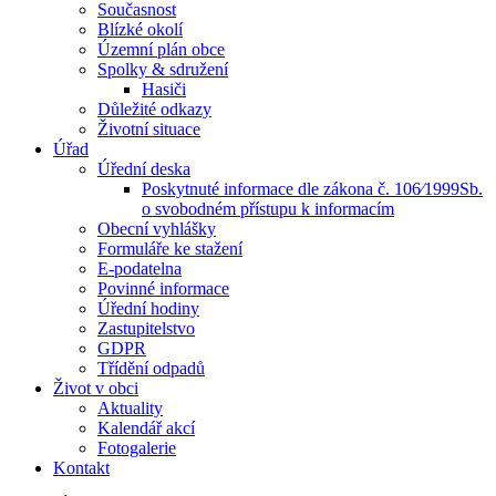
Současnost
Blízké okolí
Územní plán obce
Spolky & sdružení
Hasiči
Důležité odkazy
Životní situace
Úřad
Úřední deska
Poskytnuté informace dle zákona č. 106⁄1999Sb.
o svobodném přístupu k informacím
Obecní vyhlášky
Formuláře ke stažení
E-podatelna
Povinné informace
Úřední hodiny
Zastupitelstvo
GDPR
Třídění odpadů
Život v obci
Aktuality
Kalendář akcí
Fotogalerie
Kontakt