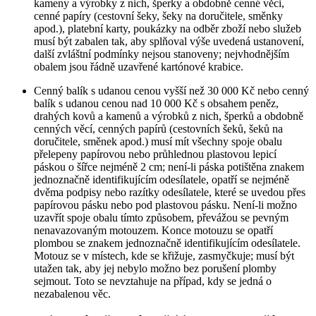
kameny a výrobky z nich, šperky a obdobně cenné věci,
cenné papíry (cestovní šeky, šeky na doručitele, směnky
apod.), platební karty, poukázky na odběr zboží nebo služeb
musí být zabalen tak, aby splňoval výše uvedená ustanovení,
další zvláštní podmínky nejsou stanoveny; nejvhodnějším
obalem jsou řádně uzavřené kartónové krabice.
Cenný balík s udanou cenou vyšší než 30 000 Kč nebo cenný
balík s udanou cenou nad 10 000 Kč s obsahem peněz,
drahých kovů a kamenů a výrobků z nich, šperků a obdobně
cenných věcí, cenných papírů (cestovních šeků, šeků na
doručitele, směnek apod.) musí mít všechny spoje obalu
přelepeny papírovou nebo průhlednou plastovou lepicí
páskou o šířce nejméně 2 cm; není-li páska potištěna znakem
jednoznačně identifikujícím odesílatele, opatří se nejméně
dvěma podpisy nebo razítky odesílatele, které se uvedou přes
papírovou pásku nebo pod plastovou pásku. Není-li možno
uzavřít spoje obalu tímto způsobem, převážou se pevným
nenavazovaným motouzem. Konce motouzu se opatří
plombou se znakem jednoznačně identifikujícím odesílatele.
Motouz se v místech, kde se křižuje, zasmyčkuje; musí být
utažen tak, aby jej nebylo možno bez porušení plomby
sejmout. Toto se nevztahuje na případ, kdy se jedná o
nezabalenou věc.