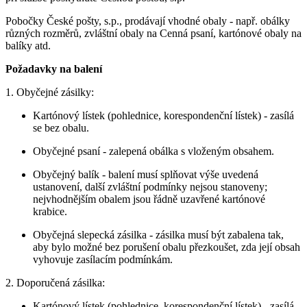
Pobočky České pošty, s.p., prodávají vhodné obaly - např. obálky
různých rozměrů, zvláštní obaly na Cenná psaní, kartónové obaly na
balíky atd.
Požadavky na balení
1. Obyčejné zásilky:
Kartónový lístek (pohlednice, korespondenční lístek) - zasílá
se bez obalu.
Obyčejné psaní - zalepená obálka s vloženým obsahem.
Obyčejný balík - balení musí splňovat výše uvedená
ustanovení, další zvláštní podmínky nejsou stanoveny;
nejvhodnějším obalem jsou řádně uzavřené kartónové
krabice.
Obyčejná slepecká zásilka - zásilka musí být zabalena tak,
aby bylo možné bez porušení obalu přezkoušet, zda její obsah
vyhovuje zasílacím podmínkám.
2. Doporučená zásilka:
Kartónový lístek (pohlednice, korespondenční lístek) - zasílá