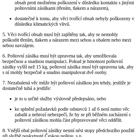
obsah proti možnému poškození v důsledku kontaktu s jinými
poštovními zásilkami (třením, tlakem a nárazem),
dostatečné k tomu, aby věci tvořící obsah nebyly poškozeny v
důsledku klimatických vlivů.
5. Věci tvořící obsah musí být zajištěny tak, aby se nemohly
poškodit třením, tlakem a nárazem mezi sebou a obalem nebo mezi
sebou navzájem.
6. Poštovní zásilka musí být upravena tak, aby umožňovala
bezpečnou a snadnou manipulaci. Pokud je hmotnost poštovní
zásilky vyšší než 15 kg, poštovní zásilka musí být upravena tak, aby
s ní mohly bezpečně a snadno manipulovat dvě osoby.
7. Nezabalená věc může být poštovní zásilkou jen tehdy, jestliže je
dostatečně tuhá a jestliže:
je to u určité služby výslovně předepsáno, nebo
ke splnění požadavků podle odstavců 1 až 6 není nutno věc
zabalit a nehrozí nebezpečí, že by se při běžném zacházení s
poštovní zásilkou mohla část přepravované věci oddělit.
8. Vnější obal poštovní zásilky nesmí nést stopy předchozího použití
při službě poskytnuté Českou poštou, s.p.