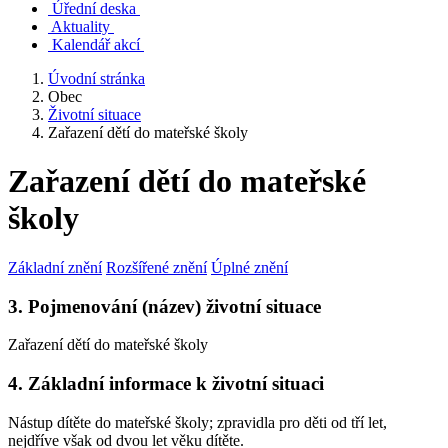
Úřední deska
Aktuality
Kalendář akcí
Úvodní stránka
Obec
Životní situace
Zařazení dětí do mateřské školy
Zařazení dětí do mateřské
školy
Základní znění
Rozšířené znění
Úplné znění
3. Pojmenování (název) životní situace
Zařazení dětí do mateřské školy
4. Základní informace k životní situaci
Nástup dítěte do mateřské školy; zpravidla pro děti od tří let,
nejdříve však od dvou let věku dítěte.