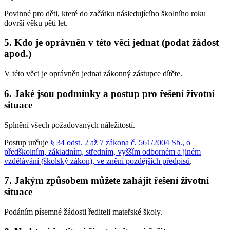
Povinné pro děti, které do začátku následujícího školního roku
dovrší věku pěti let.
5. Kdo je oprávněn v této věci jednat (podat žádost
apod.)
V této věci je oprávněn jednat zákonný zástupce dítěte.
6. Jaké jsou podmínky a postup pro řešení životní
situace
Splnění všech požadovaných náležitostí.
Postup určuje
§ 34 odst. 2 až 7 zákona č. 561/2004 Sb., o
předškolním, základním, středním, vyšším odborném a jiném
vzdělávání (školský zákon), ve znění pozdějších předpisů
.
7. Jakým způsobem můžete zahájit řešení životní
situace
Podáním písemné žádosti řediteli mateřské školy.