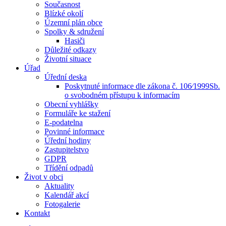
Současnost
Blízké okolí
Územní plán obce
Spolky & sdružení
Hasiči
Důležité odkazy
Životní situace
Úřad
Úřední deska
Poskytnuté informace dle zákona č. 106⁄1999Sb.
o svobodném přístupu k informacím
Obecní vyhlášky
Formuláře ke stažení
E-podatelna
Povinné informace
Úřední hodiny
Zastupitelstvo
GDPR
Třídění odpadů
Život v obci
Aktuality
Kalendář akcí
Fotogalerie
Kontakt