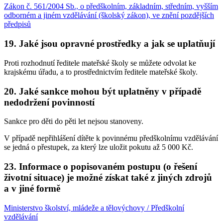
Zákon č. 561/2004 Sb., o předškolním, základním, středním, vyšším
odborném a jiném vzdělávání (školský zákon), ve znění pozdějších
předpisů
19. Jaké jsou opravné prostředky a jak se uplatňují
Proti rozhodnutí ředitele mateřské školy se můžete odvolat ke
krajskému úřadu, a to prostřednictvím ředitele mateřské školy.
20. Jaké sankce mohou být uplatněny v případě
nedodržení povinností
Sankce pro děti do pěti let nejsou stanoveny.
V případě nepřihlášení dítěte k povinnému předškolnímu vzdělávání
se jedná o přestupek, za který lze uložit pokutu až 5 000 Kč.
23. Informace o popisovaném postupu (o řešení
životní situace) je možné získat také z jiných zdrojů
a v jiné formě
Ministerstvo školství, mládeže a tělovýchovy / Předškolní
vzdělávání