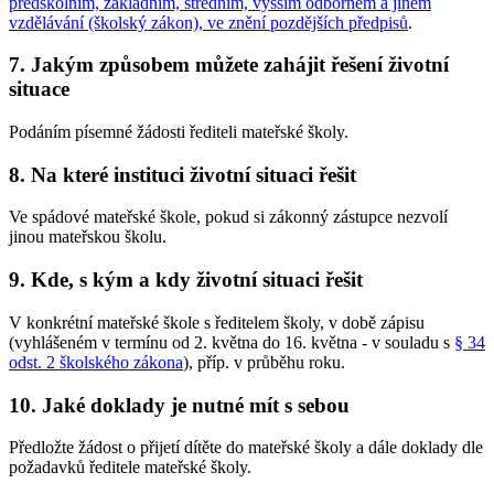
předškolním, základním, středním, vyšším odborném a jiném
vzdělávání (školský zákon), ve znění pozdějších předpisů
.
7. Jakým způsobem můžete zahájit řešení životní
situace
Podáním písemné žádosti řediteli mateřské školy.
8. Na které instituci životní situaci řešit
Ve spádové mateřské škole, pokud si zákonný zástupce nezvolí
jinou mateřskou školu.
9. Kde, s kým a kdy životní situaci řešit
V konkrétní mateřské škole s ředitelem školy, v době zápisu
(vyhlášeném v termínu od 2. května do 16. května - v souladu s
§ 34
odst. 2 školského zákona
), příp. v průběhu roku.
10. Jaké doklady je nutné mít s sebou
Předložte žádost o přijetí dítěte do mateřské školy a dále doklady dle
požadavků ředitele mateřské školy.