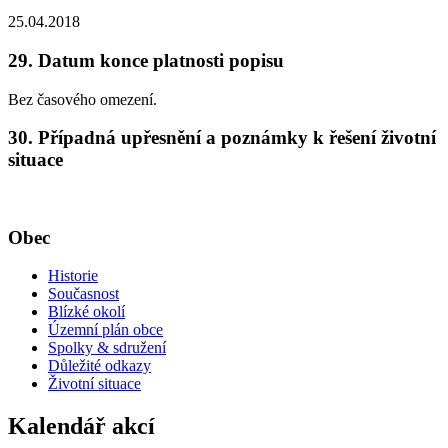
25.04.2018
29. Datum konce platnosti popisu
Bez časového omezení.
30. Případná upřesnění a poznámky k řešení životní
situace
Obec
Historie
Současnost
Blízké okolí
Územní plán obce
Spolky & sdružení
Důležité odkazy
Životní situace
Kalendář akcí