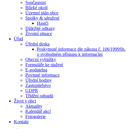
Současnost
Blízké okolí
Územní plán obce
Spolky & sdružení
Hasiči
Důležité odkazy
Životní situace
Úřad
Úřední deska
Poskytnuté informace dle zákona č. 106⁄1999Sb.
o svobodném přístupu k informacím
Obecní vyhlášky
Formuláře ke stažení
E-podatelna
Povinné informace
Úřední hodiny
Zastupitelstvo
GDPR
Třídění odpadů
Život v obci
Aktuality
Kalendář akcí
Fotogalerie
Kontakt