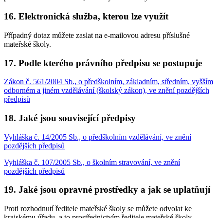
16. Elektronická služba, kterou lze využít
Případný dotaz můžete zaslat na e-mailovou adresu příslušné
mateřské školy.
17. Podle kterého právního předpisu se postupuje
Zákon č. 561/2004 Sb., o předškolním, základním, středním, vyšším
odborném a jiném vzdělávání (školský zákon), ve znění pozdějších
předpisů
18. Jaké jsou související předpisy
Vyhláška č. 14/2005 Sb., o předškolním vzdělávání, ve znění
pozdějších předpisů
Vyhláška č. 107/2005 Sb., o školním stravování, ve znění
pozdějších předpisů
19. Jaké jsou opravné prostředky a jak se uplatňují
Proti rozhodnutí ředitele mateřské školy se můžete odvolat ke
krajskému úřadu, a to prostřednictvím ředitele mateřské školy.