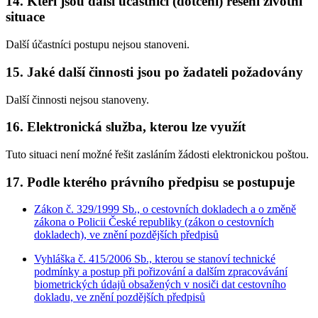
14. Kteří jsou další účastníci (dotčení) řešení životní
situace
Další účastníci postupu nejsou stanoveni.
15. Jaké další činnosti jsou po žadateli požadovány
Další činnosti nejsou stanoveny.
16. Elektronická služba, kterou lze využít
Tuto situaci není možné řešit zasláním žádosti elektronickou poštou.
17. Podle kterého právního předpisu se postupuje
Zákon č. 329/1999 Sb., o cestovních dokladech a o změně
zákona o Policii České republiky (zákon o cestovních
dokladech), ve znění pozdějších předpisů
Vyhláška č. 415/2006 Sb., kterou se stanoví technické
podmínky a postup při pořizování a dalším zpracovávání
biometrických údajů obsažených v nosiči dat cestovního
dokladu, ve znění pozdějších předpisů