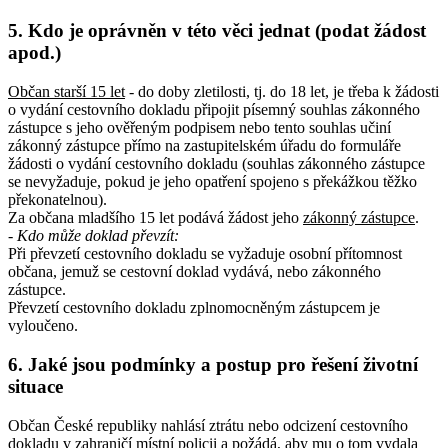
5. Kdo je oprávněn v této věci jednat (podat žádost
apod.)
Občan starší 15 let
- do doby zletilosti, tj. do 18 let, je třeba k žádosti
o vydání cestovního dokladu připojit písemný souhlas zákonného
zástupce s jeho ověřeným podpisem nebo tento souhlas učiní
zákonný zástupce přímo na zastupitelském úřadu do formuláře
žádosti o vydání cestovního dokladu (souhlas zákonného zástupce
se nevyžaduje, pokud je jeho opatření spojeno s překážkou těžko
překonatelnou).
Za občana mladšího 15 let podává žádost jeho
zákonný zástupce
.
- Kdo může doklad převzít
:
Při převzetí cestovního dokladu se vyžaduje osobní přítomnost
občana, jemuž se cestovní doklad vydává, nebo zákonného
zástupce.
Převzetí cestovního dokladu zplnomocněným zástupcem je
vyloučeno.
6. Jaké jsou podmínky a postup pro řešení životní
situace
Občan České republiky nahlásí ztrátu nebo odcizení cestovního
dokladu v zahraničí místní policii a požádá, aby mu o tom vydala