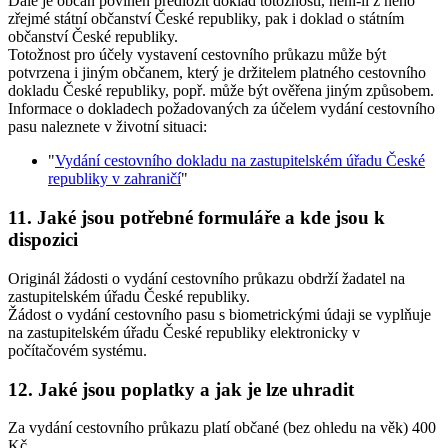
Dále je občan povinen předložit doklad totožnosti, není-li z něho
zřejmé státní občanství České republiky, pak i doklad o státním
občanství České republiky.
Totožnost pro účely vystavení cestovního průkazu může být
potvrzena i jiným občanem, který je držitelem platného cestovního
dokladu České republiky, popř. může být ověřena jiným způsobem.
Informace o dokladech požadovaných za účelem vydání cestovního
pasu naleznete v životní situaci:
"
Vydání cestovního dokladu na zastupitelském úřadu České
republiky v zahraničí
"
11. Jaké jsou potřebné formuláře a kde jsou k
dispozici
Originál žádosti o vydání cestovního průkazu obdrží žadatel na
zastupitelském úřadu České republiky.
Žádost o vydání cestovního pasu s biometrickými údaji se vyplňuje
na zastupitelském úřadu České republiky elektronicky v
počítačovém systému.
12. Jaké jsou poplatky a jak je lze uhradit
Za vydání cestovního průkazu platí občané (bez ohledu na věk) 400
Kč.