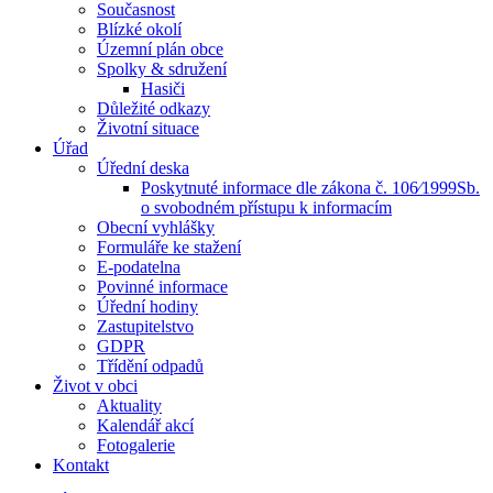
Současnost
Blízké okolí
Územní plán obce
Spolky & sdružení
Hasiči
Důležité odkazy
Životní situace
Úřad
Úřední deska
Poskytnuté informace dle zákona č. 106⁄1999Sb.
o svobodném přístupu k informacím
Obecní vyhlášky
Formuláře ke stažení
E-podatelna
Povinné informace
Úřední hodiny
Zastupitelstvo
GDPR
Třídění odpadů
Život v obci
Aktuality
Kalendář akcí
Fotogalerie
Kontakt