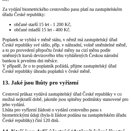
Za vydání biometrického cestovního pasu platí na zastupitelském
úřadu České republiky:
občané starší 15 let - 1 200 Kč,
občané mladší 15 let - 400 Kč.
Poplatek se vybírá v měně státu, v němž má zastupitelský úřad
České republiky své sídlo, příp. v náhradní, volně směnitelné měně,
a to po provedení přepočtu české měny na cizí měnu podle
směnných kursů devizového trhu vyhlášených Českou národní
bankou k prvnímu dni měsíce.
V případě, že o to poplatník požádá, přijme zastupitelský úřad
České republiky úhradu poplatků v české měně.
13. Jaké jsou lhůty pro vyřízení
Cestovní průkaz vydává zastupitelský úřad České republiky v co
možná nejkratší době, jakmile jsou splněny podmínky stanovené pro
jeho vydání.
Lhůta pro vyřízení žádosti o vydání cestovního pasu s
biometrickými údaji (byla-li žádost podána na zastupitelském úřadu
České republiky) činí 120 dnů.