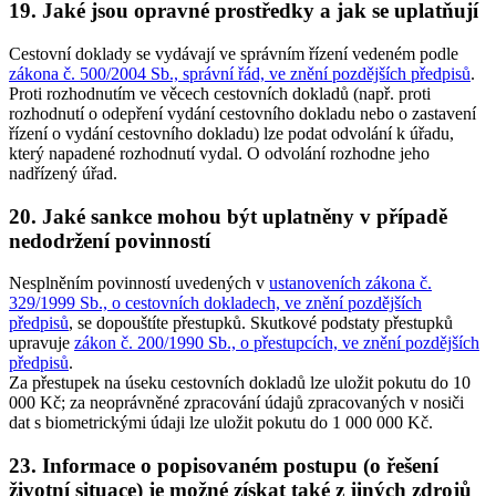
19. Jaké jsou opravné prostředky a jak se uplatňují
Cestovní doklady se vydávají ve správním řízení vedeném podle
zákona č. 500/2004 Sb., správní řád, ve znění pozdějších předpisů
.
Proti rozhodnutím ve věcech cestovních dokladů (např. proti
rozhodnutí o odepření vydání cestovního dokladu nebo o zastavení
řízení o vydání cestovního dokladu) lze podat odvolání k úřadu,
který napadené rozhodnutí vydal. O odvolání rozhodne jeho
nadřízený úřad.
20. Jaké sankce mohou být uplatněny v případě
nedodržení povinností
Nesplněním povinností uvedených v
ustanoveních zákona č.
329/1999 Sb., o cestovních dokladech, ve znění pozdějších
předpisů
, se dopouštíte přestupků. Skutkové podstaty přestupků
upravuje
zákon č. 200/1990 Sb., o přestupcích, ve znění pozdějších
předpisů
.
Za přestupek na úseku cestovních dokladů lze uložit pokutu do 10
000 Kč; za neoprávněné zpracování údajů zpracovaných v nosiči
dat s biometrickými údaji lze uložit pokutu do 1 000 000 Kč.
23. Informace o popisovaném postupu (o řešení
životní situace) je možné získat také z jiných zdrojů