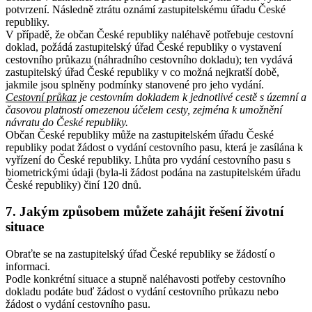
potvrzení. Následně ztrátu oznámí zastupitelskému úřadu České
republiky.
V případě, že občan České republiky naléhavě potřebuje cestovní
doklad, požádá zastupitelský úřad České republiky o vystavení
cestovního průkazu (náhradního cestovního dokladu); ten vydává
zastupitelský úřad České republiky v co možná nejkratší době,
jakmile jsou splněny podmínky stanovené pro jeho vydání.
Cestovní průkaz
je cestovním dokladem k jednotlivé cestě s územní a
časovou platností omezenou účelem cesty, zejména k umožnění
návratu do České republiky.
Občan České republiky může na zastupitelském úřadu České
republiky podat žádost o vydání cestovního pasu, která je zasílána k
vyřízení do České republiky. Lhůta pro vydání cestovního pasu s
biometrickými údaji (byla-li žádost podána na zastupitelském úřadu
České republiky) činí 120 dnů.
7. Jakým způsobem můžete zahájit řešení životní
situace
Obraťte se na zastupitelský úřad České republiky se žádostí o
informaci.
Podle konkrétní situace a stupně naléhavosti potřeby cestovního
dokladu podáte buď žádost o vydání cestovního průkazu nebo
žádost o vydání cestovního pasu.